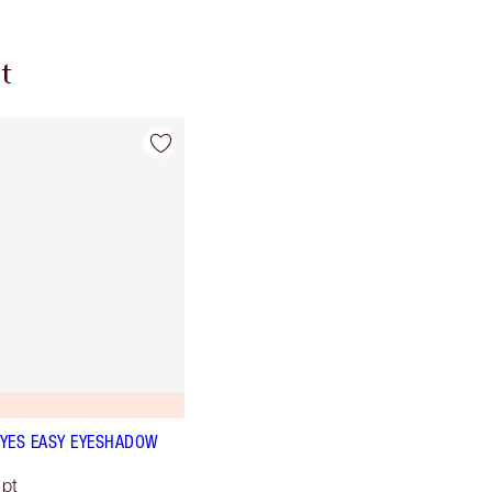
t
YES EASY EYESHADOW
lpt