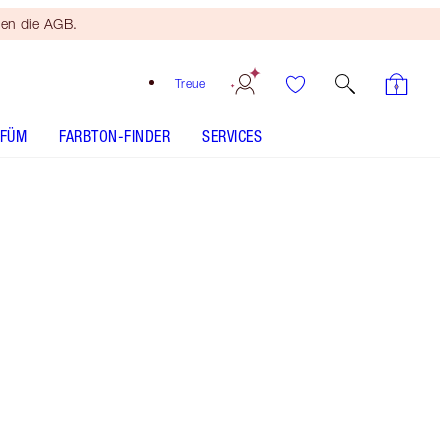
ten die AGB.
Treue
RFÜM
FARBTON-FINDER
SERVICES
Kostenloser
Bronzing
Brush
Ab einem
Einkaufswert
von 120 €!
Es gelten
die AGB.
Kreiere einen wunderschön gebräunten Make-
up-Look mit Charlottes Glowing Goddess
Mystery Box. *Die Rabatte basieren auf dem
üblichen Preis der einzelnen Produkte bei