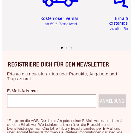
Kostenloser Versand
Erhalte 
kostenlose 
ab 59 € Bestellwert
zu allen Best
REGISTRIERE DICH FÜR DEN NEWSLETTER
Erfahre die neuesten Infos über Produkte, Angebote und
Tipps zuerst
E-Mail-Adresse
ANMELDUNG
*Es gelten die AGB. Durch die Angabe deiner E-Mail-Adresse stimmst
du dem Erhalt von Werbeinformationen über die Produkte und
Dienstleistungen von Charlotte Tilbury Beauty Limited per E-Mail und
über Social-Media-Plattformen zu. Weitere Informationen darüber, wie