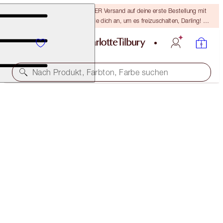
15 % Rabatt & KOSTENLOSER Versand auf deine erste Bestellung mit
dem Code DARLING15 – melde dich an, um es freizuschalten, Darling! Es
gelten die AGB.
Nach Produkt, Farbton, Farbe suchen
LIMITED EDITION!
LIMITED EDITION AIRBRUSH FLAWLESS FINISH
4 DEEP
54,00 €