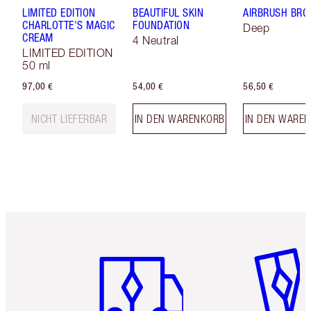
LIMITED EDITION
BEAUTIFUL SKIN
AIRBRUSH BRO
CHARLOTTE'S MAGIC
FOUNDATION
Deep
CREAM
4 Neutral
LIMITED EDITION
50 ml
97,00 €
54,00 €
56,50 €
NICHT LIEFERBAR
IN DEN WARENKORB
IN DEN WARE
Artikel 1 von 6
Artikel 