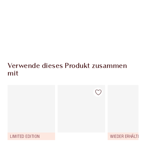
Charlottes Darlings Treue-Club. Sammle bei
jedem Einkauf Treuetaler!
Kostenloser Standardversand wenn du
59,00 €ausgibst
Wähle zwei kostenlose Proben beim Checkout
aus
Verwende dieses Produkt zusammen
mit
LIMITED EDITION
WIEDER ERHÄLTLI