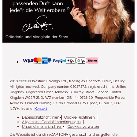
2013-2026 © Islestarr Holdings Ltd., trading as Charlotte Tilbury Beauty.
All rights reserved. Company number 08037372, registered in the United
Kingdom. Registered Office Address: 8 Surrey Street, London, United
Kingdom WC2R 2ND. VAT number: GB 144 0736 30. Responsible Person
Address: Ormond Building, 31-36 Ormond Quay Upper, Dublin 7, D07
N5YH, Ireland.
Kontakt
Datenschutzrichtlinien
Cookie-Richtlinien
Allgemeine Geschäftsbedingungen
Unternehmensrichtlinien
Cookies verwalten
Die Website ist durch reCAPTCHA geschützt, und es gelten die