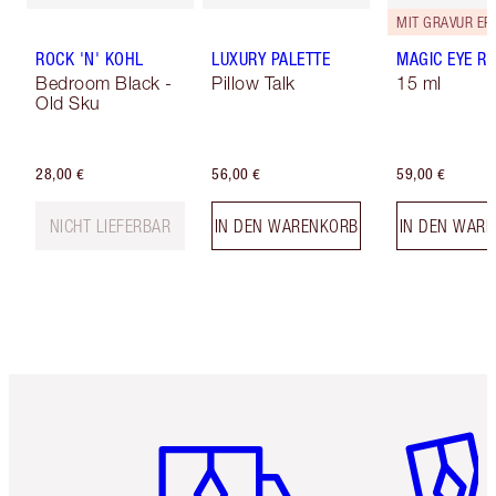
ROCK 'N' KOHL
LUXURY PALETTE
MAGIC EYE R
Bedroom Black -
Pillow Talk
15 ml
Old Sku
28,00 €
56,00 €
59,00 €
NICHT LIEFERBAR
IN DEN WARENKORB
IN DEN WAR
Artikel 1 von 6
Artikel 