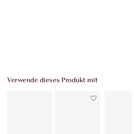
EXKLUSIV-ANGEBOTE BEI CHARLOTTE TILBURY
Charlottes Darlings Treue-Club. Sammle bei
jedem Einkauf Treuetaler!
Kostenloser Standardversand wenn du
59,00 €ausgibst
Wähle zwei kostenlose Proben beim Checkout
aus
Verwende dieses Produkt mit