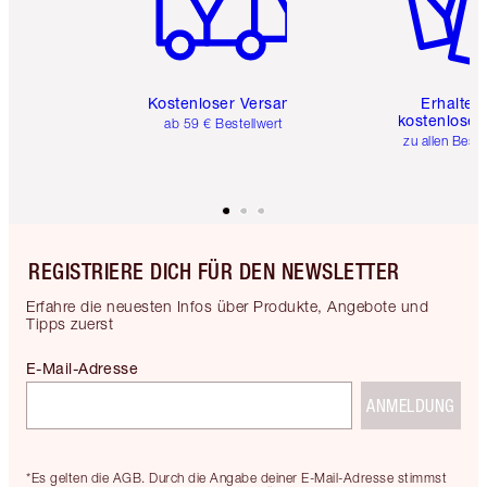
Kostenloser Versand
Erhalte 
kostenlose 
ab 59 € Bestellwert
zu allen Best
REGISTRIERE DICH FÜR DEN NEWSLETTER
Erfahre die neuesten Infos über Produkte, Angebote und
Tipps zuerst
E-Mail-Adresse
ANMELDUNG
*Es gelten die AGB. Durch die Angabe deiner E-Mail-Adresse stimmst