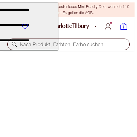
LETZTE CHANCE! Erhalte ein kostenloses Mini-Beauty-Duo, wenn du 110
€ ausgibst! Es gelten die AGB.
Nach Produkt, Farbton, Farbe suchen
EXKLUSIVE ONLINE-ANGEBOTE
LOOK OF LOVE LIPSTICK REFILL
K.I.S.S.I.N.G - NUDE ROMANCE REFILL
27,00 €