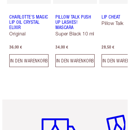
CHARLOTTE'S MAGIC
PILLOW TALK PUSH
LIP CHEAT
LIP OIL CRYSTAL
UP LASHES!
Pillow Talk
ELIXIR
MASCARA
Original
Super Black 10 ml
36,00 €
34,00 €
28,50 €
IN DEN WARENKORB
IN DEN WARENKORB
IN DEN WARE
Artikel 1 von 6
Artikel 