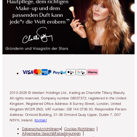
2013-2026 © Islestarr Holdings Ltd., trading as Charlotte Tilbury Beauty.
All rights reserved. Company number 08037372, registered in the United
Kingdom. Registered Office Address: 8 Surrey Street, London, United
Kingdom WC2R 2ND. VAT number: GB 144 0736 30. Responsible Person
Address: Ormond Building, 31-36 Ormond Quay Upper, Dublin 7, D07
N5YH, Ireland.
Kontakt
Datenschutzrichtlinien
Cookie-Richtlinien
Allgemeine Geschäftsbedingungen