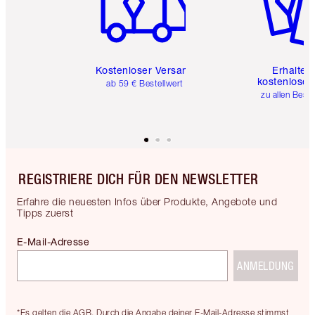
Kostenloser Versand
Erhalte 
kostenlose 
ab 59 € Bestellwert
zu allen Best
REGISTRIERE DICH FÜR DEN NEWSLETTER
Erfahre die neuesten Infos über Produkte, Angebote und
Tipps zuerst
E-Mail-Adresse
ANMELDUNG
*Es gelten die AGB. Durch die Angabe deiner E-Mail-Adresse stimmst