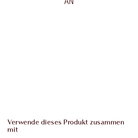
AN
Artikel 1 von 20
Arti
Verwende dieses Produkt zusammen
mit