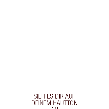
Erhalte 38 Treuetaler
Mehr erfahren
EXKLUSIV-ANGEBOTE BEI CHARLOTTE TILBURY
Charlottes Darlings Treue-Club. Sammle bei
jedem Einkauf Treuetaler!
Kostenloser Standardversand wenn du
59,00 €ausgibst
Wähle zwei kostenlose Proben beim Checkout
aus
SIEH ES DIR AUF
DEINEM HAUTTON