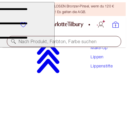
Sichere dir einen KOSTENLOSEN Bronzer-Pinsel, wenn du 120 €
ausgibst! Es gelten die AGB.
Nach Produkt, Farbton, Farbe suchen
Make-Up
Lippen
HYALURONIC HAPPIKISS
Lippenstifte
ENCHANTING KISS
38,00 €
(
15.833,00 €
/
1
kg
)