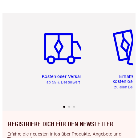
Artikel 1 von 6
Artikel 
Kostenloser Versand
Erhalte 
kostenlose 
ab 59 € Bestellwert
zu allen Best
REGISTRIERE DICH FÜR DEN NEWSLETTER
Erfahre die neuesten Infos über Produkte, Angebote und