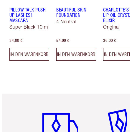
PILLOW TALK PUSH
BEAUTIFUL SKIN
CHARLOTTE'S 
UP LASHES!
FOUNDATION
LIP OIL CRYSTA
MASCARA
ELIXIR
4 Neutral
Super Black 10 ml
Original
34,00 €
54,00 €
36,00 €
IN DEN WARENKORB
IN DEN WARENKORB
IN DEN WARE
Artikel 1 von 6
Artikel 