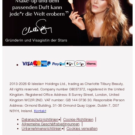
2013-2026 © Islestarr Holdings Ltd., trading as Charlotte Tilbury Beauty.
All rights reserved. Company number 08037372, registered in the United
Kingdom. Registered Office Address: 8 Surrey Street, London, United
Kingdom WC2R 2ND. VAT number: GB 144 0736 30. Responsible Person
Address: Ormond Building, 31-36 Ormond Quay Upper, Dublin 7, D07
N5YH, Ireland.
Kontakt
Datenschutzrichtlinien
Cookie-Richtlinien
Allgemeine Geschäftsbedingungen
Unternehmensrichtlinien
Cookies verwalten