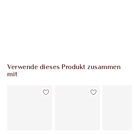
Charlottes Darlings Treue-Club. Sammle bei
jedem Einkauf Treuetaler!
Kostenloser Standardversand wenn du
59,00 €ausgibst
Wähle zwei kostenlose Proben beim Checkout
aus
Verwende dieses Produkt zusammen
mit