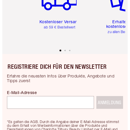
Kostenloser Versand
Erhalte 
kostenlose 
ab 59 € Bestellwert
zu allen Best
REGISTRIERE DICH FÜR DEN NEWSLETTER
Erfahre die neuesten Infos über Produkte, Angebote und
Tipps zuerst
E-Mail-Adresse
ANMELDUNG
*Es gelten die AGB. Durch die Angabe deiner E-Mail-Adresse stimmst
du dem Erhalt von Werbeinformationen über die Produkte und
Dienstleistungen von Charlotte Tilbury Beauty Limited per E-Mail und