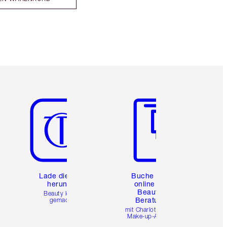
Artikel 5 von 6
Artikel 6 von 6
e
Lade die App
Buche eine
herunter
online 1:1
Beauty-
Beauty leicht
Beratung
gemacht
mit Charlottes Pro
Make-up-Artists.