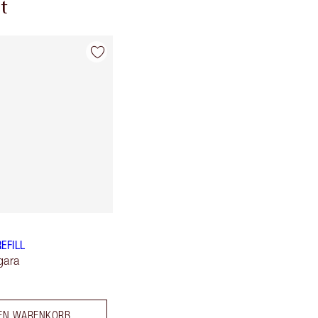
t
REFILL
gara
DEN WARENKORB