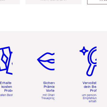
tikel 2 von 6
Artikel 3 von 6
Artikel 4 von 6
Erhalte zwei
Sichere dir
Vervollständig
kostenlose
Prämien &
dein Beauty-
Proben
Vorteile
Profil
 allen Bestellungen
mit Charlottes
um personalisierte
Treueprogramm
Empfehlungen zu
erhalten