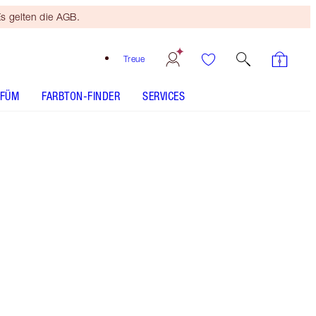
s gelten die AGB.
Treue
RFÜM
FARBTON-FINDER
SERVICES
Kostenloses Mini
Beauty Duo
Ab 110 € Bestellwert! Es
gelten die AGB.
Hot Lips 2 Exklusive Tragetasche im Infinity-