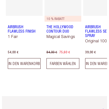
10 % RABATT
AIRBRUSH
THE HOLLYWOOD
AIRBRUSH
FLAWLESS FINISH
CONTOUR DUO
FLAWLESS SET
SPRAY
1 Fair
Magical Savings
Original 100 
54,00 €
84,00 €
75,60 €
39,00 €
IN DEN WARENKORB
FARBEN WÄHLEN
IN DEN WARE
Artikel 1 von 6
Artikel 