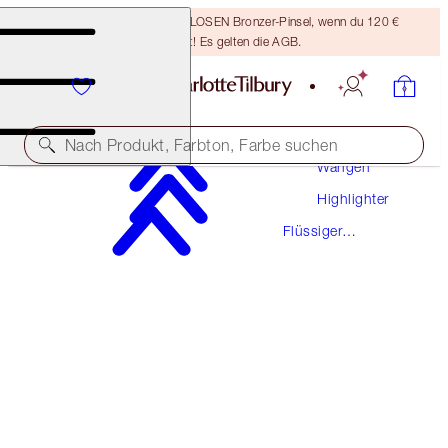
Sichere dir einen KOSTENLOSEN Bronzer-Pinsel, wenn du 120 €
ausgibst! Es gelten die AGB.
Make-Up
Nach Produkt, Farbton, Farbe suchen
Wangen
Highlighter
HOLLYWOOD FLAWLESS FILTER
Flüssiger
2 FAIR
Highlighter
54,00 €
(
1.800,00 €
/
1
l
)