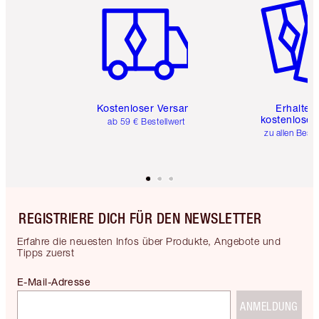
Kostenloser Versand
Erhalte 
kostenlose 
ab 59 € Bestellwert
zu allen Best
REGISTRIERE DICH FÜR DEN NEWSLETTER
Erfahre die neuesten Infos über Produkte, Angebote und
Tipps zuerst
E-Mail-Adresse
ANMELDUNG