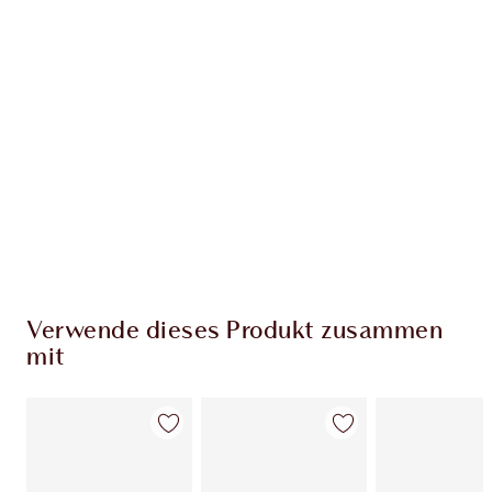
EXKLUSIV-ANGEBOTE BEI CHARLOTTE TILBURY
Charlottes Darlings Treue-Club. Sammle bei
jedem Einkauf Treuetaler!
Kostenloser Standardversand wenn du
59,00 €ausgibst
Wähle zwei kostenlose Proben beim Checkout
aus
Verwende dieses Produkt zusammen
mit