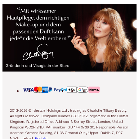
2013-2026 © Islestarr Holdings Ltd., trading as Charlotte Tilbury Beauty.
All rights reserved. Company number 08037372, registered in the United
Kingdom. Registered Office Address: 8 Surrey Street, London, United
Kingdom WC2R 2ND. VAT number: GB 144 0736 30. Responsible Person
Address: Ormond Building, 31-36 Ormond Quay Upper, Dublin 7, D07
N5YH, Ireland.
Kontakt