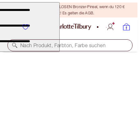
Sichere dir einen KOSTENLOSEN Bronzer-Pinsel, wenn du 120 €
ausgibst! Es gelten die AGB.
Nach Produkt, Farbton, Farbe suchen
LIMITIERTER AUFLAGE
HOLLYWOOD FLAWLESS EYE FILTER
EYES OF A STAR
59,00 €
(
21.071,00 €
/
1
kg
)