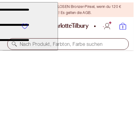
Sichere dir einen KOSTENLOSEN Bronzer-Pinsel, wenn du 120 €
ausgibst! Es gelten die AGB.
Nach Produkt, Farbton, Farbe suchen
CHARLOTTE'S HOLLYWOOD BEAUTY ICON
FLAWLESS GLOW & LIP TRIO
MAKEUP KIT
77,00 €
(
22.000,00 €
/
1
kg
)