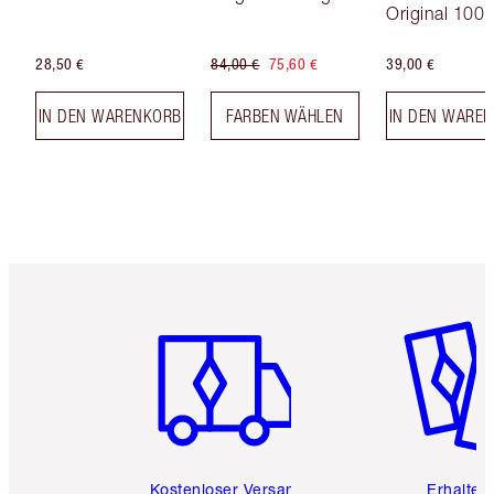
Original 100 
28,50 €
84,00 €
75,60 €
39,00 €
IN DEN WARENKORB
FARBEN WÄHLEN
IN DEN WARE
Artikel 1 von 6
Artikel 
Kostenloser Versand
Erhalte 