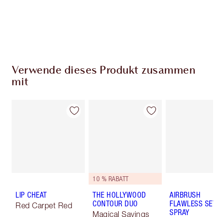
59,00 €ausgibst
Wähle zwei kostenlose Proben beim Checkout
aus
Verwende dieses Produkt zusammen
mit
10 % RABATT
LIP CHEAT
THE HOLLYWOOD
AIRBRUSH
CONTOUR DUO
FLAWLESS SET
Red Carpet Red
SPRAY
Magical Savings