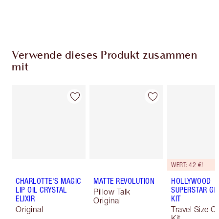
Wähle zwei kostenlose Proben beim Checkout
aus
Verwende dieses Produkt zusammen
mit
WERT: 42 €!
CHARLOTTE'S MAGIC
MATTE REVOLUTION
HOLLYWOOD
LIP OIL CRYSTAL
SUPERSTAR G
Pillow Talk
ELIXIR
KIT
Original
Original
Travel Size C
Kit