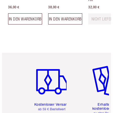
36,00 €
38,00 €
32,00 €
IN DEN WARENKORB
IN DEN WARENKORB
NICHT LIEFE
Artikel 1 von 6
Artikel 
Kostenloser Versand
Erhalte 
kostenlose 
ab 59 € Bestellwert