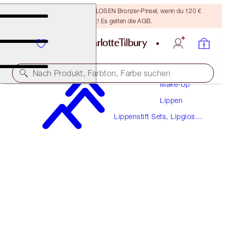
Sichere dir einen KOSTENLOSEN Bronzer-Pinsel, wenn du 120 €
ausgibst! Es gelten die AGB.
Nach Produkt, Farbton, Farbe suchen
Make-Up
Lippen
EXKLUSIVANGEBOT!
Lippenstift Sets, Lipgloss
GLOSSY LIP DUO
Sets & Mehr
NUDE PINK
28,00 €