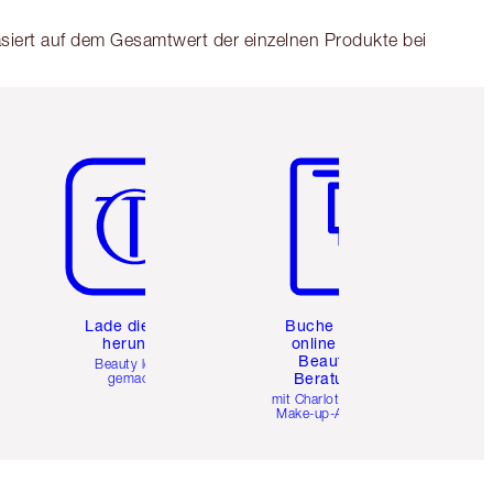
asiert auf dem Gesamtwert der einzelnen Produkte bei
Artikel 5 von 6
Artikel 6 von 6
e
Lade die App
Buche eine
herunter
online 1:1
Beauty-
Beauty leicht
Beratung
gemacht
mit Charlottes Pro
Make-up-Artists.