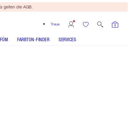
s gelten die AGB.
Treue
RFÜM
FARBTON-FINDER
SERVICES
DAS SET ENTHÄLT
LEGENDARY LASHES VOLUME 2 BLACK
VINYL
AIRBRUSH BRIGHTENING FLAWLESS FINISH - Farbton
auswählen
MAGIC AWAY - Farbton auswählen