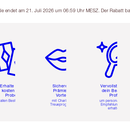
Sale endet am 21. Juli 2026 um 06:59 Uhr MESZ. Der Rabatt b
tikel 2 von 6
Artikel 3 von 6
Artikel 4 von 6
Erhalte zwei
Sichere dir
Vervollständig
kostenlose
Prämien &
dein Beauty-
Proben
Vorteile
Profil
 allen Bestellungen
mit Charlottes
um personalisierte
Treueprogramm
Empfehlungen zu
erhalten