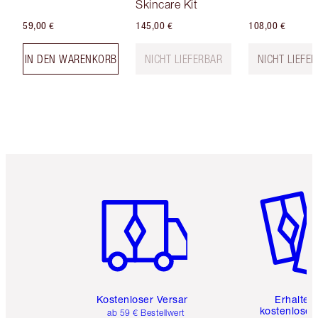
Skincare Kit
59,00 €
145,00 €
108,00 €
IN DEN WARENKORB
NICHT LIEFERBAR
NICHT LIEFE
Artikel 1 von 6
Artikel 
Kostenloser Versand
Erhalte 
kostenlose 
ab 59 € Bestellwert