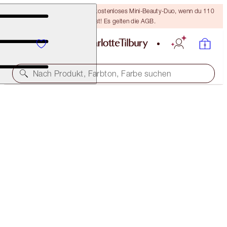
LETZTE CHANCE! Erhalte ein kostenloses Mini-Beauty-Duo, wenn du 110
€ ausgibst! Es gelten die AGB.
Nach Produkt, Farbton, Farbe suchen
30 % RABATT
MAGIC SERUM CRYO-RECOVERY DUO
LIMITED EDITION KIT
110,00 €