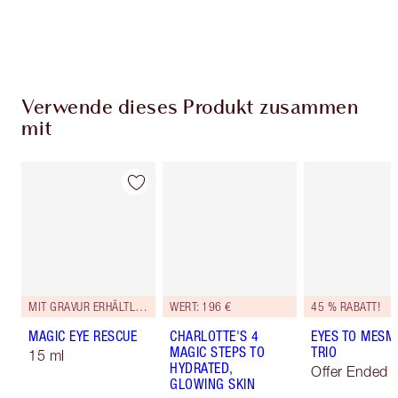
Wähle zwei kostenlose Proben beim Checkout
aus
Verwende dieses Produkt zusammen
mit
MIT GRAVUR ERHÄLTLICH
WERT: 196 €
45 % RABATT!
MAGIC EYE RESCUE
CHARLOTTE'S 4
EYES TO MESM
MAGIC STEPS TO
TRIO
15 ml
HYDRATED,
Offer Ended
GLOWING SKIN