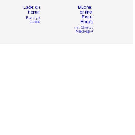
e
Lade die App
Buche eine
herunter
online 1:1
Beauty-
Beauty leicht
Beratung
gemacht
mit Charlottes Pro
Make-up-Artists.