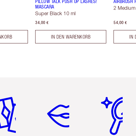
PILLOW TALK PUSH UP LASHES!
AIRBRUSH 
MASCARA
2 Medium
Super Black 10 ml
34,00 €
54,00 €
NKORB
IN DEN WARENKORB
IN
tikel 2 von 6
Artikel 3 von 6
Artikel 4 von 6