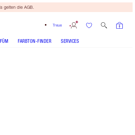
s gelten die AGB.
Treue
RFÜM
FARBTON-FINDER
SERVICES
Medium Brown - Discontinued
ANWENDUNG