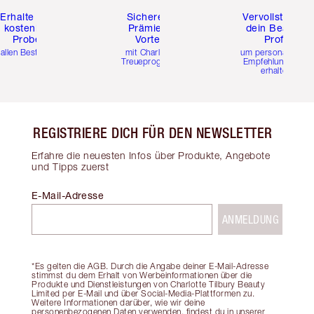
Erhalte zwei
Sichere dir
Vervollständig
kostenlose
Prämien &
dein Beauty-
Proben
Vorteile
Profil
 allen Bestellungen
mit Charlottes
um personalisierte
Treueprogramm
Empfehlungen zu
erhalten
REGISTRIERE DICH FÜR DEN NEWSLETTER
Erfahre die neuesten Infos über Produkte, Angebote
und Tipps zuerst
E-Mail-Adresse
ANMELDUNG
*Es gelten die AGB. Durch die Angabe deiner E-Mail-Adresse
stimmst du dem Erhalt von Werbeinformationen über die
Produkte und Dienstleistungen von Charlotte Tilbury Beauty
Limited per E-Mail und über Social-Media-Plattformen zu.
Weitere Informationen darüber, wie wir deine
personenbezogenen Daten verwenden, findest du in unserer