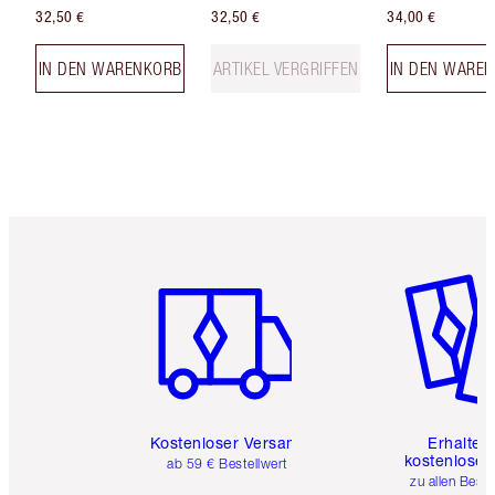
32,50 €
32,50 €
34,00 €
IN DEN WARENKORB
ARTIKEL VERGRIFFEN
IN DEN WARE
Artikel 1 von 6
Artikel 
Kostenloser Versand
Erhalte 
kostenlose 
ab 59 € Bestellwert
zu allen Best