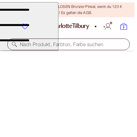
Sichere dir einen KOSTENLOSEN Bronzer-Pinsel, wenn du 120 €
ausgibst! Es gelten die AGB.
Nach Produkt, Farbton, Farbe suchen
SUBSCRIBE!
BROW CHEAT REFILL
SOFT BROWN
21,00 €
(
420.000,00 €
/
1
kg
)