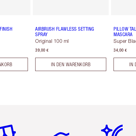
FINISH
AIRBRUSH FLAWLESS SETTING
PILLOW TA
SPRAY
MASCARA
Original 100 ml
Super Bla
39,00 €
34,00 €
NKORB
IN DEN WARENKORB
IN
tikel 2 von 6
Artikel 3 von 6
Artikel 4 von 6