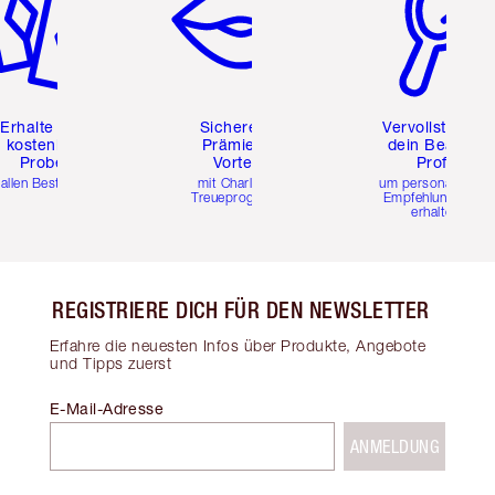
Erhalte zwei
Sichere dir
Vervollständig
kostenlose
Prämien &
dein Beauty-
Proben
Vorteile
Profil
 allen Bestellungen
mit Charlottes
um personalisierte
Treueprogramm
Empfehlungen zu
erhalten
REGISTRIERE DICH FÜR DEN NEWSLETTER
Erfahre die neuesten Infos über Produkte, Angebote
und Tipps zuerst
E-Mail-Adresse
ANMELDUNG