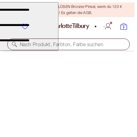
Sichere dir einen KOSTENLOSEN Bronzer-Pinsel, wenn du 120 €
ausgibst! Es gelten die AGB.
Nach Produkt, Farbton, Farbe suchen
AIRBRUSH LIFT & REVIVE EYE KIT
FACE KIT
103,00 €
97,85 €
(
1.017,00 €
/
1
kg
)