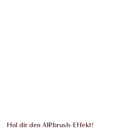
Erhalte 98 Treuetaler
Mehr erfahren
EXKLUSIV-ANGEBOTE BEI CHARLOTTE TILBURY
Charlottes Darlings Treue-Club. Sammle bei
jedem Einkauf Treuetaler!
Kostenloser Standardversand wenn du
59,00 €ausgibst
Wähle zwei kostenlose Proben beim Checkout
aus
Hol dir den AIRbrush-Effekt!