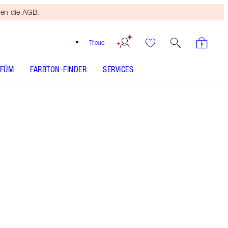
ten die AGB.
Treue
RFÜM
FARBTON-FINDER
SERVICES
DAS SET ENTHÄLT
CHARLOTTE'S MAGIC CREAM LIGHT 50 ML
MOISTURISER
MAGIC VANISH - Farbton auswählen
AIRBRUSH FLAWLESS FOUNDATION - Farbton
auswählen