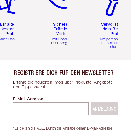
Erhalte zwei
Sichere dir
Vervollständig
kostenlose
Prämien &
dein Beauty-
Proben
Vorteile
Profil
 allen Bestellungen
mit Charlottes
um personalisierte
Treueprogramm
Empfehlungen zu
erhalten
REGISTRIERE DICH FÜR DEN NEWSLETTER
Erfahre die neuesten Infos über Produkte, Angebote
und Tipps zuerst
E-Mail-Adresse
ANMELDUNG
*Es gelten die AGB. Durch die Angabe deiner E-Mail-Adresse