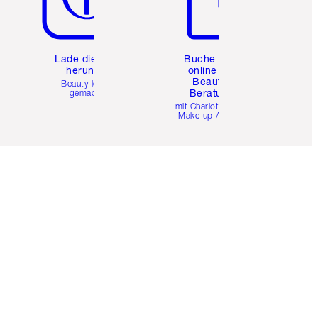
e
Lade die App
Buche eine
herunter
online 1:1
Beauty-
Beauty leicht
Beratung
gemacht
mit Charlottes Pro
Make-up-Artists.