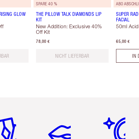
SPARE 40 %
ABO ABSCHLI
RISING GLOW
THE PILLOW TALK DIAMONDS LIP
SUPER RAD
KIT
FACIAL
ff
New Addition: Exclusive 40%
50ml Acid 
Off Kit
78,00 €
65,00 €
ERBAR
NICHT LIEFERBAR
IN
tikel 2 von 6
Artikel 3 von 6
Artikel 4 von 6