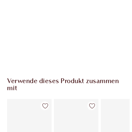
EXKLUSIV-ANGEBOTE BEI CHARLOTTE TILBURY
Charlottes Darlings Treue-Club. Sammle bei
jedem Einkauf Treuetaler!
Kostenloser Standardversand wenn du
59,00 €ausgibst
Wähle zwei kostenlose Proben beim Checkout
aus
Verwende dieses Produkt zusammen
mit