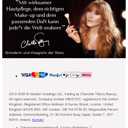
2013-2026 © Islestarr Holdings Ltd., trading as Charlotte Tilbury Beauty.
All rights reserved. Company number 08037372, registered in the United
Kingdom. Registered Office Address: 8 Surrey Street, London, United
Kingdom WC2R 2ND. VAT number: GB 144 0736 30. Responsible Person
Address: Ormond Building, 31-36 Ormond Quay Upper, Dublin 7, D07
N5YH, Ireland.
Kontakt
Datenschutzrichtlinien
Cookie-Richtlinien