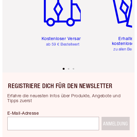
Kostenloser Versand
Erhalte 
kostenlose 
ab 59 € Bestellwert
zu allen Best
REGISTRIERE DICH FÜR DEN NEWSLETTER
Erfahre die neuesten Infos über Produkte, Angebote und
Tipps zuerst
E-Mail-Adresse
ANMELDUNG