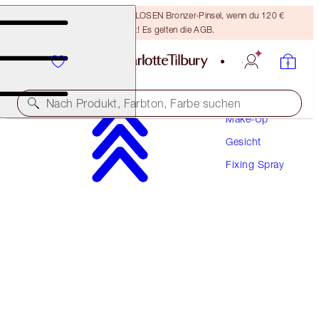
Sichere dir einen KOSTENLOSEN Bronzer-Pinsel, wenn du 120 €
ausgibst! Es gelten die AGB.
Nach Produkt, Farbton, Farbe suchen
Make-Up
Gesicht
IM WERT VON 62 €
Fixing Spray
AIRBRUSH FLAWLESS SETTING SPRAY DUO
DUO KIT
45,00 €