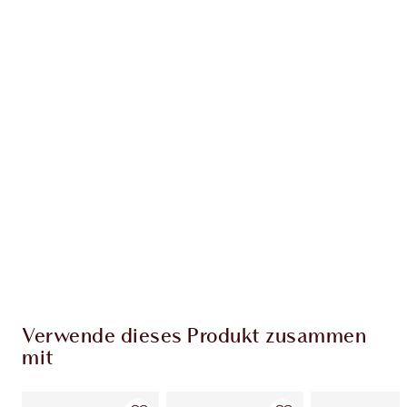
Erhalte 54 Treuetaler
Mehr erfahren
EXKLUSIV-ANGEBOTE BEI CHARLOTTE TILBURY
Charlottes Darlings Treue-Club. Sammle bei
jedem Einkauf Treuetaler!
Kostenloser Standardversand wenn du
59,00 €ausgibst
Wähle zwei kostenlose Proben beim Checkout
aus
Verwende dieses Produkt zusammen
mit