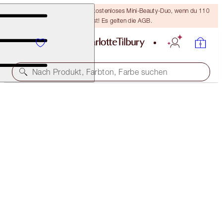
LETZTE CHANCE! Erhalte ein kostenloses Mini-Beauty-Duo, wenn du 110
€ ausgibst! Es gelten die AGB.
Nach Produkt, Farbton, Farbe suchen
AIRBRUSH FLAWLESS FOUNDATION
4 NEUTRAL
54,00 €
(
1.800,00 €
/
1
l
)