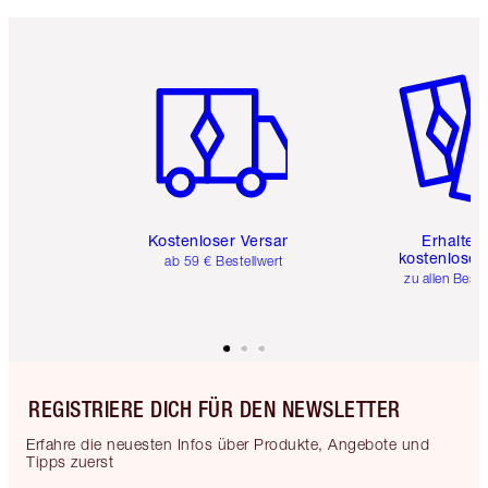
Artikel 1 von 6
Artikel 
Kostenloser Versand
Erhalte 
kostenlose 
ab 59 € Bestellwert
zu allen Best
REGISTRIERE DICH FÜR DEN NEWSLETTER
Erfahre die neuesten Infos über Produkte, Angebote und
Tipps zuerst