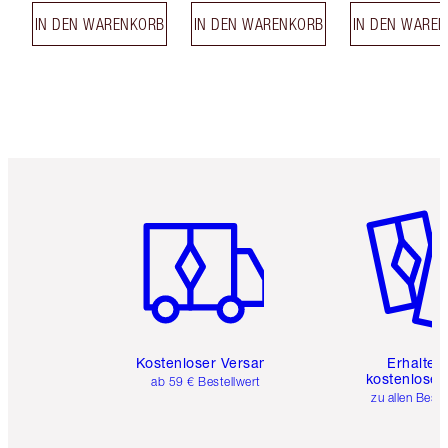
IN DEN WARENKORB
IN DEN WARENKORB
IN DEN WARE
Artikel 1 von 6
Artikel 
Kostenloser Versand
Erhalte 
kostenlose 
ab 59 € Bestellwert
zu allen Best