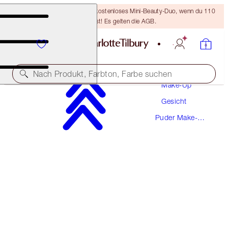
LETZTE CHANCE! Erhalte ein kostenloses Mini-Beauty-Duo, wenn du 110
€ ausgibst! Es gelten die AGB.
Nach Produkt, Farbton, Farbe suchen
Make-Up
Gesicht
AIRBRUSH FLAWLESS FINISH REFILL
Puder Make-
1 FAIR
Up
46,00 €
(
5.750,00 €
/
1
kg
)