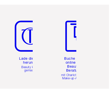
Artikel 5 von 6
Artikel 6 von 6
e
Lade die App
Buche eine
herunter
online 1:1
Beauty-
Beauty leicht
Beratung
gemacht
mit Charlottes Pro
Make-up-Artists.