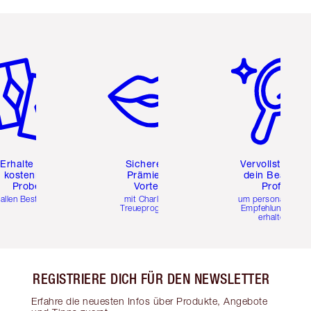
tikel 2 von 6
Artikel 3 von 6
Artikel 4 von 6
Erhalte zwei
Sichere dir
Vervollständig
kostenlose
Prämien &
dein Beauty-
Proben
Vorteile
Profil
 allen Bestellungen
mit Charlottes
um personalisierte
Treueprogramm
Empfehlungen zu
erhalten
REGISTRIERE DICH FÜR DEN NEWSLETTER
Erfahre die neuesten Infos über Produkte, Angebote