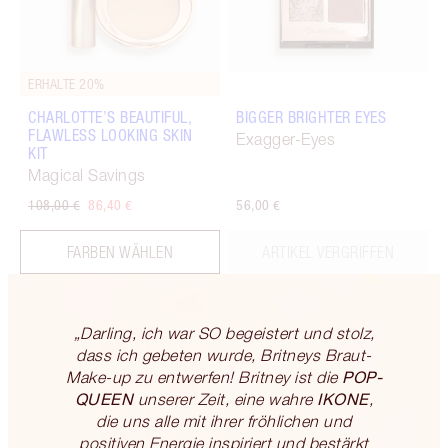
ERHALTE 20%
CHARLOTTE’S BEAUTIFUL,
BIGGER BRIGHTER EYES
FLAWLESS LOOKING SKIN
Exagger-Eyes
KIT
Magical Savings
108,00 €
86,40 €
56,00 €
FARBEN WÄHLEN
ARTIKEL VERGRIFFEN
„Darling, ich war SO begeistert und stolz,
dass ich gebeten wurde, Britneys Braut-
POP-
Make-up zu entwerfen! Britney ist die
QUEEN
IKONE
unserer Zeit, eine wahre
,
die uns alle mit ihrer fröhlichen und
positiven Energie inspiriert und bestärkt