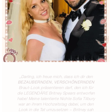
„Darling, ich freue mich, dass ich dir den
BEZAUBERNDEN, VERSCHÖNERNDEN
Braut-Look präsentieren darf, den ich für
die LEGENDÄRE Britney Spears entworfen
habe! Meine talentierte Nichte Sofia Tilbury
war an ihrem Hochzeitstag dabei, um den
Look in die Tat umzusetzen − Britney sah