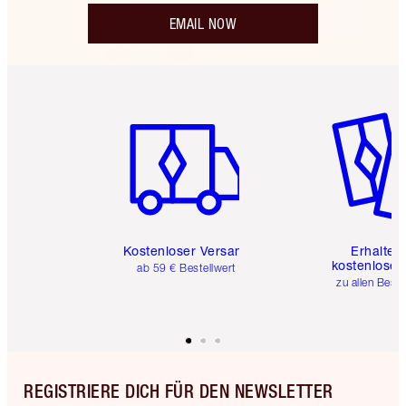
EMAIL NOW
Artikel 1 von 6
Artikel 
Kostenloser Versand
Erhalte 
kostenlose 
ab 59 € Bestellwert
zu allen Best
REGISTRIERE DICH FÜR DEN NEWSLETTER