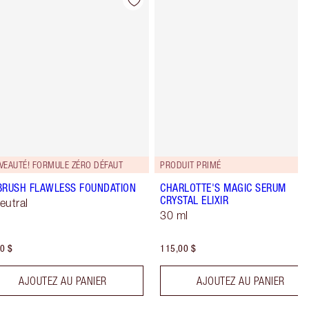
Article 4 sur 9
Article 5 sur 
VEAUTÉ! FORMULE ZÉRO DÉFAUT
PRODUIT PRIMÉ
BRUSH FLAWLESS FOUNDATION
CHARLOTTE'S MAGIC SERUM
CRYSTAL ELIXIR
eutral
30 ml
0 $
115,00 $
AJOUTEZ AU PANIER
AJOUTEZ AU PANIER