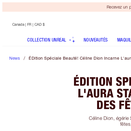
Recevez un p
Canada
| FR | CAD $
COLLECTION UNREAL
NOUVEAUTÉS
MAQUI
News
ÉDition Spéciale Beauté! Céline Dion Incarne L'au
ÉDITION SP
L'AURA ST
DES FÊ
Céline Dion, égéri
fêtes