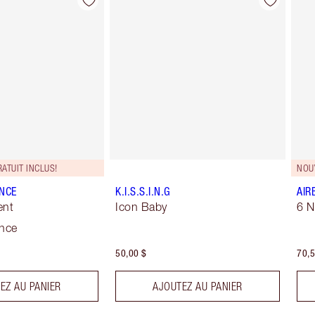
Article 2 sur 9
Article 3 sur 9
ATUIT INCLUS!
NOU
NCE
K.I.S.S.I.N.G
AIR
ent
Icon Baby
6 N
ance
50,00 $
70,5
EZ AU PANIER
AJOUTEZ AU PANIER