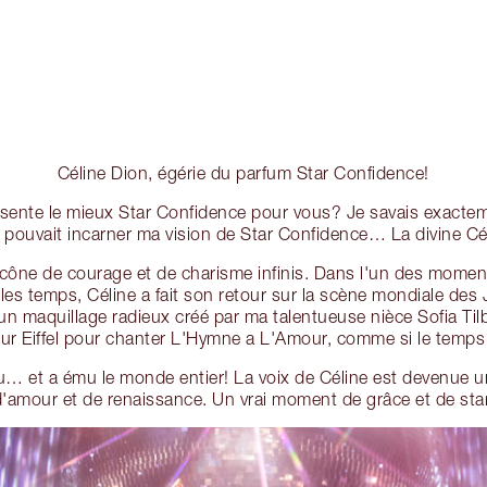
Céline Dion, égérie du parfum Star Confidence!
résente le mieux Star Confidence pour vous? Je savais exacte
pouvait incarner ma vision de Star Confidence… La divine Cé
icône de courage et de charisme infinis. Dans l'un des momen
es temps, Céline a fait son retour sur la scène mondiale de
un maquillage radieux créé par ma talentueuse nièce Sofia Tilb
our Eiffel pour chanter L'Hymne a L'Amour, comme si le temps s
 et a ému le monde entier! La voix de Céline est devenue u
d'amour et de renaissance. Un vrai moment de grâce et de sta