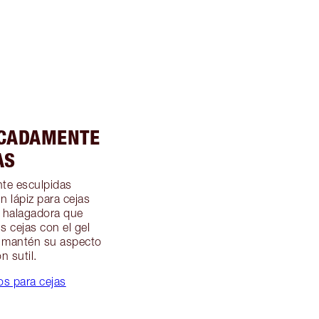
ICADAMENTE
AS
nte esculpidas
n lápiz para cejas
 halagadora que
s cejas con el gel
y mantén su aspecto
n sutil.
s para cejas