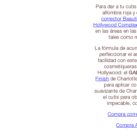
Para dar a tu cuti
alfombra roja y 
corrector Beauti
Hollywood Comple
en las áreas en la
tales como 
La fórmula de acum
perfeccionar el a
facilidad con est
cosmetiqueras 
GA
Hollywood: el
Finish
de Charlott
para aplicar co
suavizante de Char
el cutis para 
impecable, c
Compra corre
Compra A