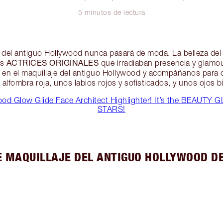
5 minutos de lectura
r del antiguo Hollywood nunca pasará de moda. La belleza de
ACTRICES ORIGINALES
as
que irradiaban presencia y glamou
en el maquillaje del antiguo Hollywood y acompáñanos para c
la alfombra roja, unos labios rojos y sofisticados, y unos ojos b
d Glow Glide Face Architect Highlighter! It’s the BEAUTY
STARS!
E MAQUILLAJE DEL ANTIGUO HOLLYWOOD D