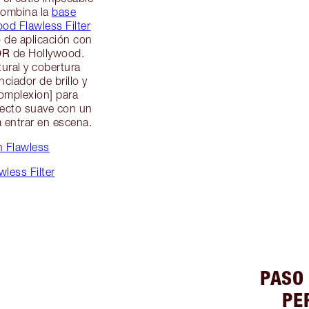
combina la
base
od Flawless Filter
 de aplicación con
OR
de Hollywood.
ural y cobertura
ciador de brillo y
Complexion] para
specto suave con un
 entrar en escena.
h Flawless
less Filter
PASO 
PE