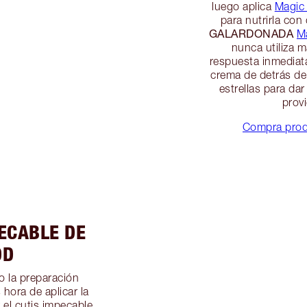
luego aplica
Magic
para nutrirla con 
GALARDONADA
M
nunca utiliza m
respuesta inmediat
crema de detrás de
estrellas para dar
prov
Compra produ
PECABLE DE
OD
 la preparación
 hora de aplicar la
 el cutis impecable