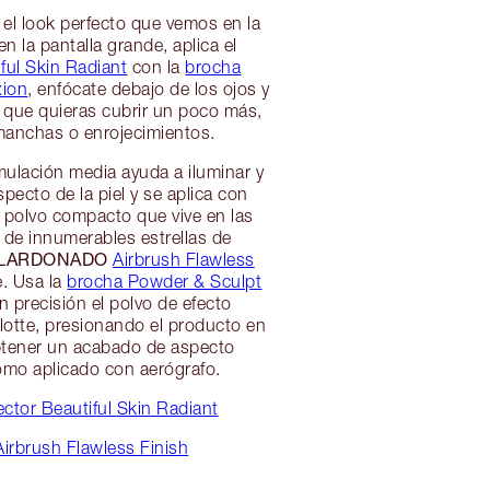
s el look perfecto que vemos en la
en la pantalla grande, aplica el
ful Skin Radiant
con la
brocha
xion
, enfócate debajo de los ojos y
s que quieras cubrir un poco más,
manchas o enrojecimientos.
ulación media ayuda a iluminar y
specto de la piel y se aplica con
e polvo compacto que vive en las
de innumerables estrellas de
LARDONADO
Airbrush Flawless
e. Usa la
brocha Powder & Sculpt
n precisión el polvo de efecto
lotte, presionando el producto en
obtener un acabado de aspecto
omo aplicado con aerógrafo.
ctor Beautiful Skin Radiant
irbrush Flawless Finish