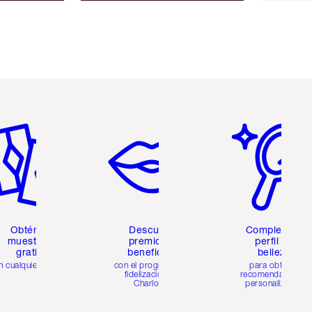
tículo 2 de 6
Artículo 3 de 6
Artículo 4 de 6
Obtén 2
Descubre
Completa tu
muestras
premios y
perfil de
gratis
beneficios
belleza
n cualquier pedido
con el programa de
para obtener
fidelización de
recomendaciones
Charlotte
personalizadas