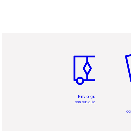
Artículo 1 de 6
Ar
Envío gratuito
con cualquier pedido
co