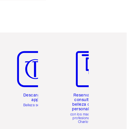
Artículo 5 de 6
Artículo 6 de 6
Descarga la
Reserva una
app
consulta de
belleza online
Belleza sencilla
personalizada
con los maquillistas
profesionales de
Charlotte.