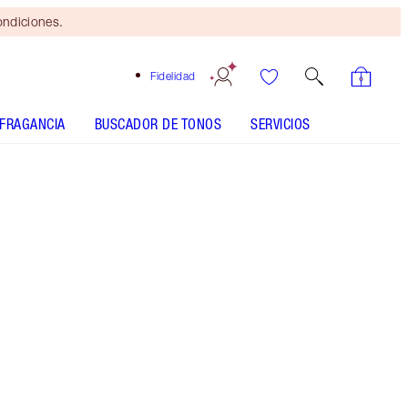
ondiciones.
Fidelidad
FRAGANCIA
BUSCADOR DE TONOS
SERVICIOS
EL KIT INCLUYE:
SUPER NUDES EASY EYE PALETTE
EYESHADOW PALETTE
LEGENDARY LASHES VOLUME 2 BLACK
VINYL
SUPER LIPSTICKS - Seleccionar tono