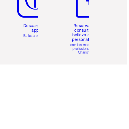
Descarga la
Reserva una
app
consulta de
belleza online
Belleza sencilla
personalizada
con los maquillistas
profesionales de
Charlotte.