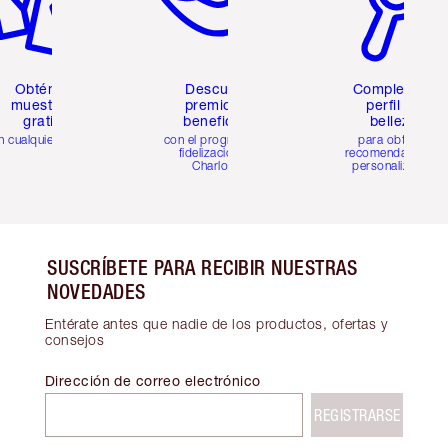
Obtén 2
Descubre
Completa tu
muestras
premios y
perfil de
gratis
beneficios
belleza
n cualquier pedido
con el programa de
para obtener
fidelización de
recomendaciones
Charlotte
personalizadas
SUSCRÍBETE PARA RECIBIR NUESTRAS
NOVEDADES
Entérate antes que nadie de los productos, ofertas y
consejos
Dirección de correo electrónico
REGISTRARSE