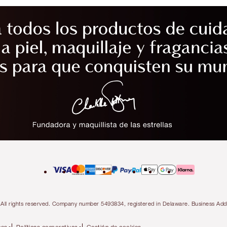
ty. All rights reserved. Company number 5493834, registered in Delaware. Business 