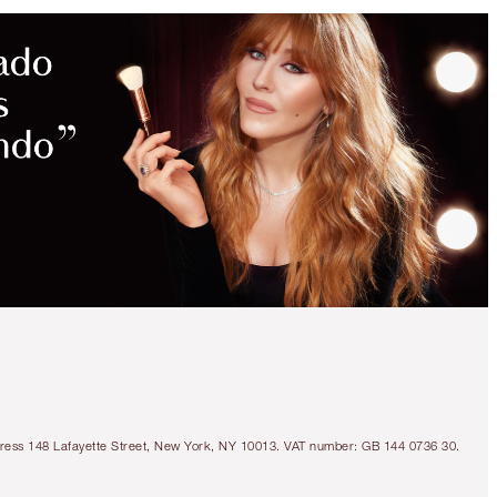
Address 148 Lafayette Street, New York, NY 10013. VAT number: GB 144 0736 30.