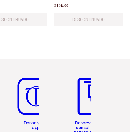
$105.00
ESCONTINUADO
DESCONTINUADO
Artículo 5 de 6
Artículo 6 de 6
Descarga la
Reserva una
app
consulta de