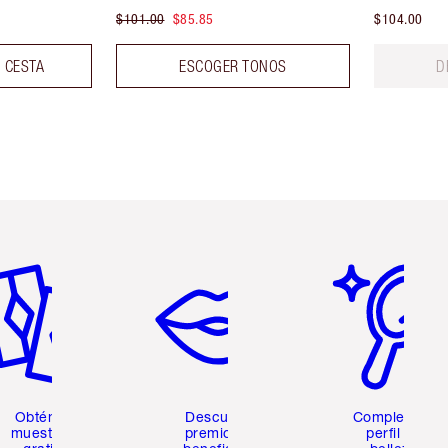
$101.00
$85.85
$104.00
 CESTA
ESCOGER TONOS
D
tículo 2 de 6
Artículo 3 de 6
Artículo 4 de 6
Obtén 2
Descubre
Completa tu
muestras
premios y
perfil de