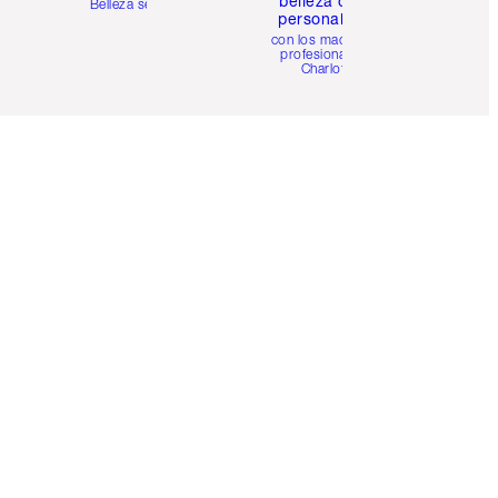
belleza online
Belleza sencilla
personalizada
con los maquillistas
profesionales de
Charlotte.