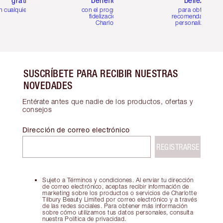
gratis
beneficios
belleza
n cualquier pedido
con el programa de
para obtener
fidelización de
recomendaciones
Charlotte
personalizadas
SUSCRÍBETE PARA RECIBIR NUESTRAS
NOVEDADES
Entérate antes que nadie de los productos, ofertas y
consejos
Dirección de correo electrónico
REGISTRARSE
Sujeto a Términos y condiciones. Al enviar tu dirección
de correo electrónico, aceptas recibir información de
marketing sobre los productos o servicios de Charlotte
Tilbury Beauty Limited por correo electrónico y a través
de las redes sociales. Para obtener más información
sobre cómo utilizamos tus datos personales, consulta
nuestra Política de privacidad.