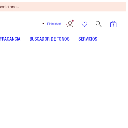
ondiciones.
Fidelidad
FRAGANCIA
BUSCADOR DE TONOS
SERVICIOS
Brocha
bronceadora
gratis
al gastar
$115 Se
aplican
términos y
condiciones.
Mágico kit para labios que incluye un perfilador
en tono rosa nude y un brillo de labios con un
toque oro rosa de ensueño.
Más información