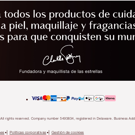
ty. All rights reserved. Company number 5493834, registered in Delaware. Business 
nes
Políticas corporativas
Gestión de cookies