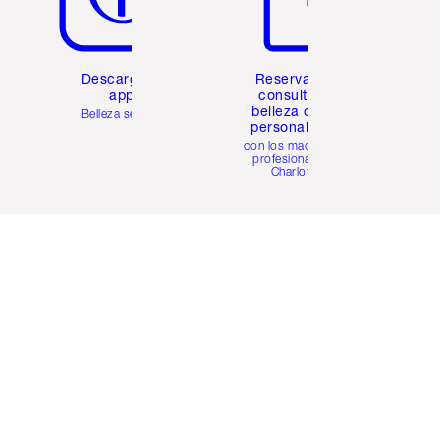
Descarga la
Reserva una
app
consulta de
belleza online
Belleza sencilla
personalizada
con los maquillistas
profesionales de
Charlotte.