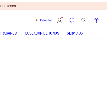
ondiciones.
Fidelidad
FRAGANCIA
BUSCADOR DE TONOS
SERVICIOS
Brocha
bronceadora
gratis
al gastar
$115 Se
aplican
términos y
condiciones.
La NUEVA crema MILAGROSA, hidratante,
superpotente y ligera con FPS 20 y un complejo
para proteger tu piel contra la contaminación
urbana. EL 92 % AFIRMA QUE LA PIEL TIENE