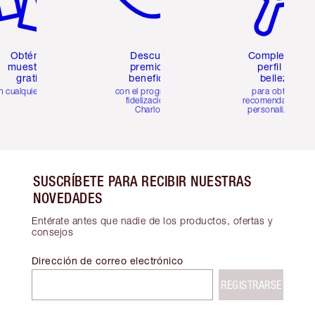
Obtén 2
Descubre
Completa tu
muestras
premios y
perfil de
gratis
beneficios
belleza
n cualquier pedido
con el programa de
para obtener
fidelización de
recomendaciones
Charlotte
personalizadas
SUSCRÍBETE PARA RECIBIR NUESTRAS
NOVEDADES
Entérate antes que nadie de los productos, ofertas y
consejos
Dirección de correo electrónico
REGISTRARSE