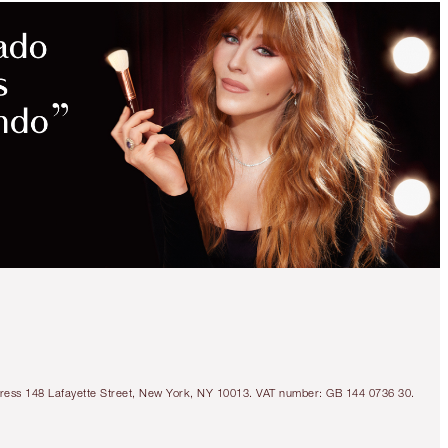
AHORRA
CON KITS
EXCLUSIVOS
AHORRA 8 %
SCIENCE-POWERED
MAGIC CREAM LIGHT
& SERUM KIT
SKINCARE KIT
Address 148 Lafayette Street, New York, NY 10013. VAT number: GB 144 0736 30.
$175.00
Vista rápida