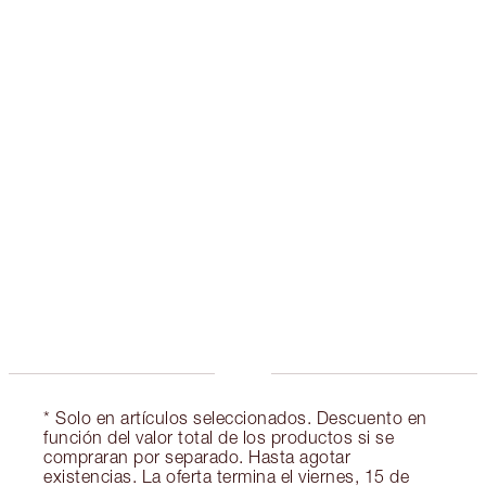
Gana 100 monedas de fidelización
Más información
EXCLUSIVOS DE CHARLOTTE TILBURY
Club de fidelidad Charlotte’s Darlings. Gana
monedas de fidelización cada vez que
compres!
Entrega estándar gratuita al gastar $50
Escoge 2 muestras gratis al momento de pagar
* Solo en artículos seleccionados. Descuento en
función del valor total de los productos si se
compraran por separado. Hasta agotar
existencias. La oferta termina el viernes, 15 de