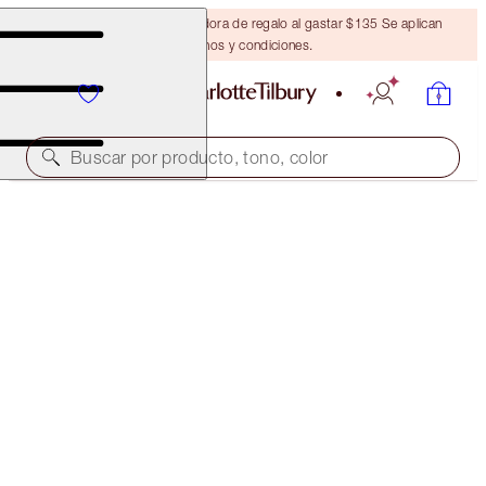
Obtén una brocha bronceadora de regalo al gastar $135 Se aplican
términos y condiciones.
Buscar por producto, tono, color
¡UNA BRUMA FACIAL GRATIS!
CHARLOTTE'S MAGIC WATER CREAM & MAGIC
HYDRATOR MIST DUO
LIMITED TIME OFFER
$147.00
$100.00
(
$117.60
/
100
ml
)