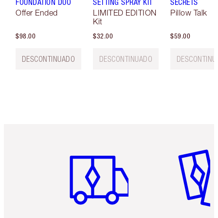
FOUNDATION DUO
SETTING SPRAY KIT
SECRETS
Offer Ended
LIMITED EDITION
Pillow Talk
Kit
$98.00
$32.00
$59.00
DESCONTINUADO
DESCONTINUADO
DESCONTINU
Artículo 1 de 6
Artículo