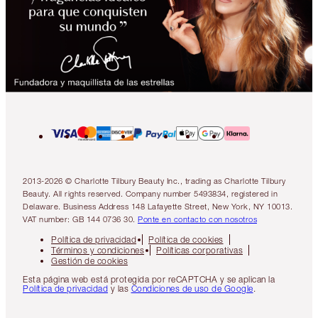
2013-2026 © Charlotte Tilbury Beauty Inc., trading as Charlotte Tilbury
Beauty. All rights reserved. Company number 5493834, registered in
Delaware. Business Address 148 Lafayette Street, New York, NY 10013.
VAT number: GB 144 0736 30.
Ponte en contacto con nosotros
Política de privacidad
Política de cookies
Términos y condiciones
Políticas corporativas
Gestión de cookies
Esta página web está protegida por reCAPTCHA y se aplican la
Política de privacidad
y las
Condiciones de uso de Google
.