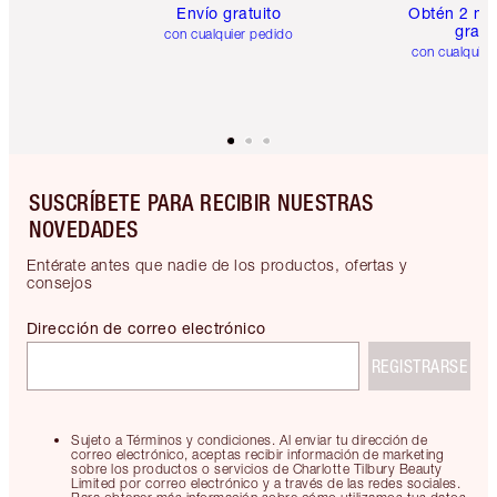
Envío gratuito
Obtén 2 mu
gratis
con cualquier pedido
con cualquier
SUSCRÍBETE PARA RECIBIR NUESTRAS
NOVEDADES
Entérate antes que nadie de los productos, ofertas y
consejos
Dirección de correo electrónico
REGISTRARSE
Sujeto a Términos y condiciones. Al enviar tu dirección de
correo electrónico, aceptas recibir información de marketing
sobre los productos o servicios de Charlotte Tilbury Beauty
Limited por correo electrónico y a través de las redes sociales.