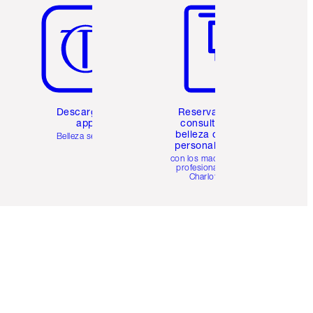
Descarga la
Reserva una
app
consulta de
belleza online
Belleza sencilla
personalizada
con los maquillistas
profesionales de
Charlotte.