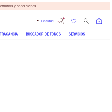
érminos y condiciones.
Fidelidad
FRAGANCIA
BUSCADOR DE TONOS
SERVICIOS
Mini dúo de belleza
gratis
con compras de $110 Se
aplican términos y
condiciones.
Set de regalo de maquillaje Pillow Talk que
incluye versiones en miniatura de mi ICÓNICO
delineador de labios en rosa nude, lápiz labial y
Beauty Light Wand, además de un brillo de
labios voluminizador en tamaño estándar.