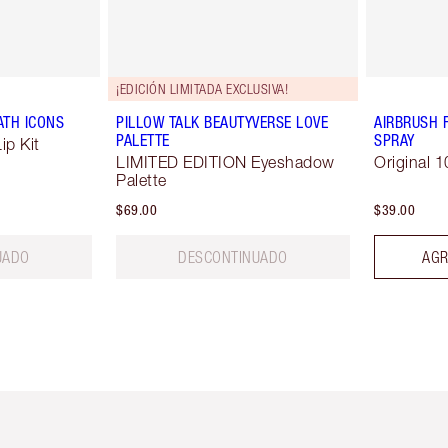
¡EDICIÓN LIMITADA EXCLUSIVA!
ATH ICONS
PILLOW TALK BEAUTYVERSE LOVE
AIRBRUSH 
PALETTE
SPRAY
ip Kit
LIMITED EDITION Eyeshadow
Original 1
Palette
$69.00
$39.00
UADO
DESCONTINUADO
AGR
tículo 2 de 6
Artículo 3 de 6
Artículo 4 de 6