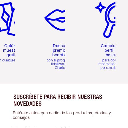
Obtén 2
Descubre
Completa tu
muestras
premios y
perfil de
gratis
beneficios
belleza
n cualquier pedido
con el programa de
para obtener
fidelización de
recomendaciones
Charlotte
personalizadas
SUSCRÍBETE PARA RECIBIR NUESTRAS
NOVEDADES
Entérate antes que nadie de los productos, ofertas y
consejos