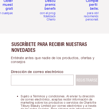
Obtén 2
Descubre
Completa tu
muestras
premios y
perfil de
gratis
beneficios
belleza
n cualquier pedido
con el programa de
para obtener
fidelización de
recomendaciones
Charlotte
personalizadas
SUSCRÍBETE PARA RECIBIR NUESTRAS
NOVEDADES
Entérate antes que nadie de los productos, ofertas y
consejos
Dirección de correo electrónico
REGISTRARSE
Sujeto a Términos y condiciones. Al enviar tu dirección
de correo electrónico, aceptas recibir información de
marketing sobre los productos o servicios de Charlotte
Tilbury Beauty Limited por correo electrónico y a través
de las redes sociales. Para obtener más información