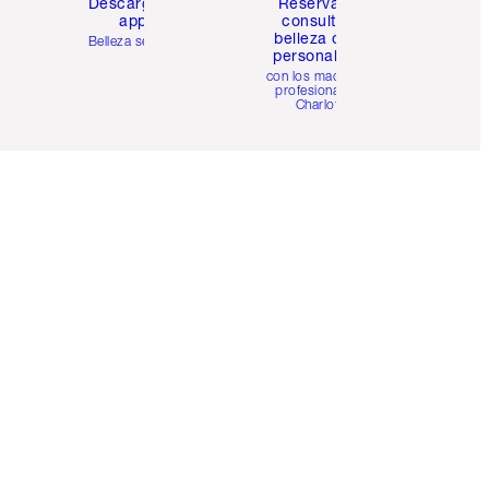
Descarga la
Reserva una
app
consulta de
belleza online
Belleza sencilla
personalizada
con los maquillistas
profesionales de
Charlotte.