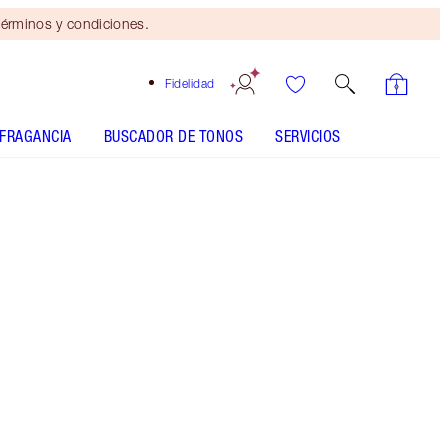
érminos y condiciones.
Fidelidad
FRAGANCIA
BUSCADOR DE TONOS
SERVICIOS
HOLLYWOOD GLOW GLIDE FACE ARCHITECT
HIGHLIGHTER - Seleccionar tono
HOLLYWOOD GLOW GLIDE FACE ARCHITECT
HIGHLIGHTER - Seleccionar tono
TU TONO IDEAL
CÓMO APLICARLO