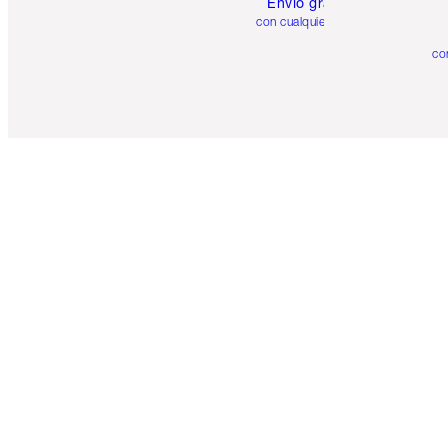
Envío gratuito
con cualquier pedido
co