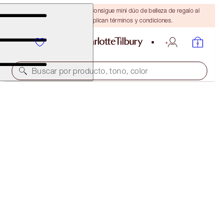
¡ÚLTIMA OPORTUNIDAD! Consigue mini dúo de belleza de regalo al
gastar $110 Se aplican términos y condiciones.
Buscar por producto, tono, color
HOT LIPS 2 TOTE BAG
THE TIMELESS LEOPARD
$35.00