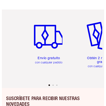
Artículo 1 de 6
Artículo
Envío gratuito
Obtén 2 mu
gratis
con cualquier pedido
con cualquier
SUSCRÍBETE PARA RECIBIR NUESTRAS
NOVEDADES