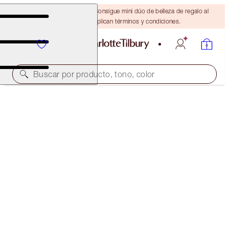
¡ÚLTIMA OPORTUNIDAD! Consigue mini dúo de belleza de regalo al
gastar $110 Se aplican términos y condiciones.
Buscar por producto, tono, color
AHORRAR 6%
HOT LIPS KIT
LIP KITS
$61.00