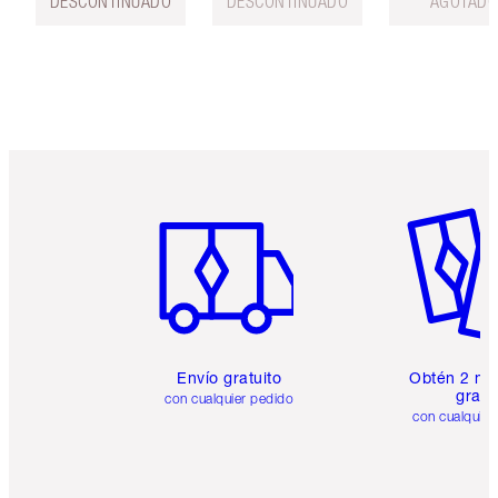
DESCONTINUADO
DESCONTINUADO
AGOTAD
Artículo 1 de 6
Artículo
Envío gratuito
Obtén 2 mu
gratis
con cualquier pedido
con cualquier