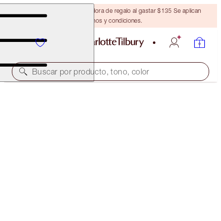
Obtén una brocha bronceadora de regalo al gastar $135 Se aplican
términos y condiciones.
Buscar por producto, tono, color
HOT LIPS 2 IPHONE 8 CASE
THE MAGIC INFINITY STARBURST
$18.00