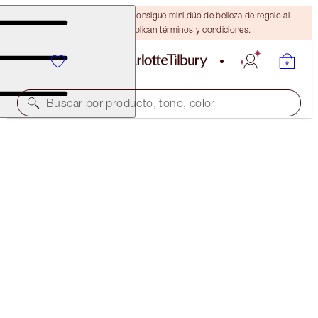
¡ÚLTIMA OPORTUNIDAD! Consigue mini dúo de belleza de regalo al
gastar $110 Se aplican términos y condiciones.
Buscar por producto, tono, color
HOLLYWOOD LIPS
SWEETHEART
$37.00
(
$56.92
/
10
g
)