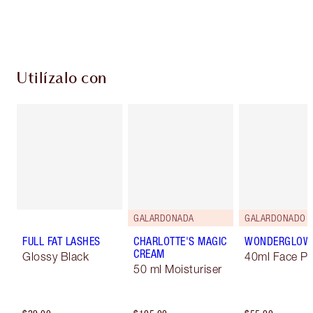
Escoge 2 muestras gratis al momento de pagar
Utilízalo con
GALARDONADA
GALARDONADO
FULL FAT LASHES
CHARLOTTE'S MAGIC
WONDERGLOW
CREAM
Glossy Black
40ml Face Pr
50 ml Moisturiser