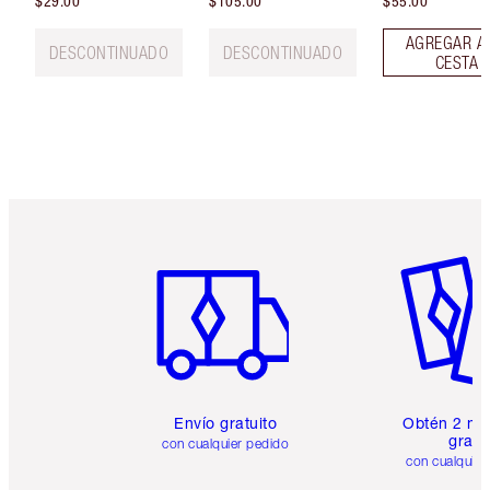
$29.00
$105.00
$55.00
AGREGAR A
DESCONTINUADO
DESCONTINUADO
CESTA
Artículo 1 de 6
Artículo
Envío gratuito
Obtén 2 mu
gratis
con cualquier pedido
con cualquier