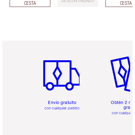
DESCONTINUADO
CESTA
CESTA
Artículo 1 de 6
Artículo
Envío gratuito
Obtén 2 mu
gratis
con cualquier pedido
con cualquier