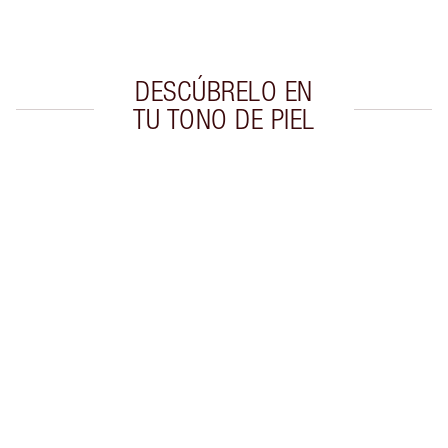
Escoge 2 muestras gratis al momento de pagar
DESCÚBRELO EN
TU TONO DE PIEL
Artículo 1 de 20
Artí