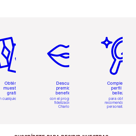
tículo 2 de 6
Artículo 3 de 6
Artículo 4 de 6
Obtén 2
Descubre
Completa tu
muestras
premios y
perfil de
gratis
beneficios
belleza
n cualquier pedido
con el programa de
para obtener
fidelización de
recomendaciones
Charlotte
personalizadas