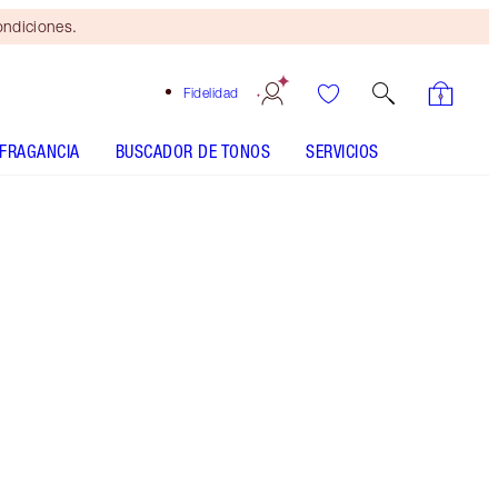
ondiciones.
Fidelidad
FRAGANCIA
BUSCADOR DE TONOS
SERVICIOS
EL KIT INCLUYE:
CHARLOTTE'S MAGIC CREAM DISNEY100
EDITION 50ML MOISTURISER
BEAUTY LIGHT WAND - Seleccionar tono