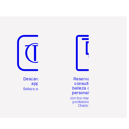
Artículo 5 de 6
Artículo 6 de 6
Descarga la
Reserva una
app
consulta de
belleza online
Belleza sencilla
personalizada
con los maquillistas
profesionales de
Charlotte.