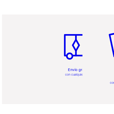
Artículo 1 de 6
Ar
Envío gratuito
con cualquier pedido
co