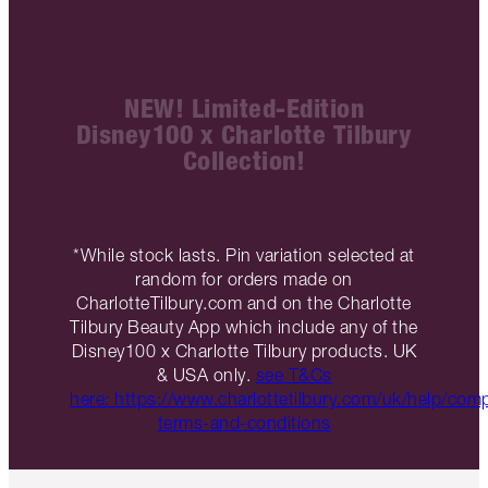
NEW! Limited-Edition
Disney100 x Charlotte Tilbury
Collection!
*While stock lasts. Pin variation selected at
random for orders made on
CharlotteTilbury.com and on the Charlotte
Tilbury Beauty App which include any of the
Disney100 x Charlotte Tilbury products. UK
& USA only.
see T&Cs
here: https://www.charlottetilbury.com/uk/help/comp
terms-and-conditions