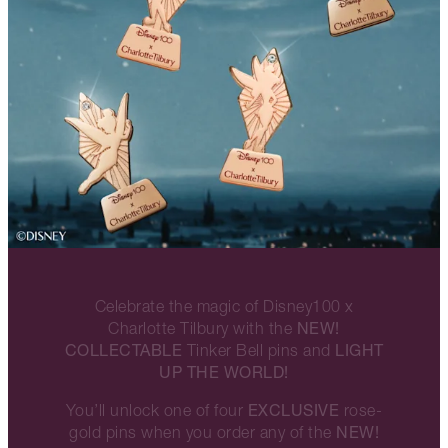
Celebrate the magic of Disney100 x
NEW!
Charlotte Tilbury with the
COLLECTABLE
LIGHT
Tinker Bell pins and
UP THE WORLD!
EXCLUSIVE
You’ll unlock one of four
rose-
NEW!
gold pins when you order any of the