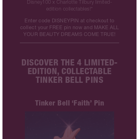
Disney100 x Charlotte Tilbury limited-
edition collectables!*
Enter code DISNEYPIN at checkout to
collect your FREE pin now and MAKE ALL
YOUR BEAUTY DREAMS COME TRUE!
DISCOVER THE 4 LIMITED-
EDITION, COLLECTABLE
TINKER BELL PINS
Tinker Bell ‘Faith’ Pin