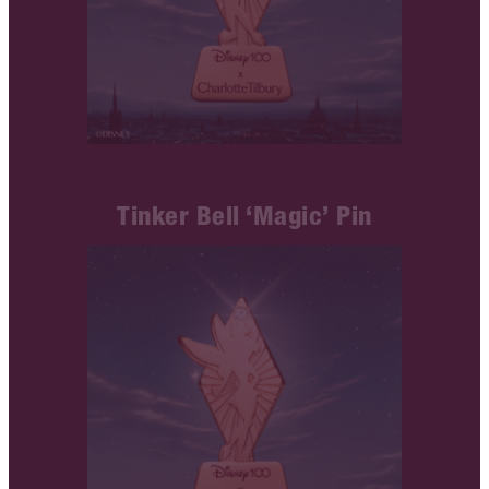
Tinker Bell ‘Magic’ Pin