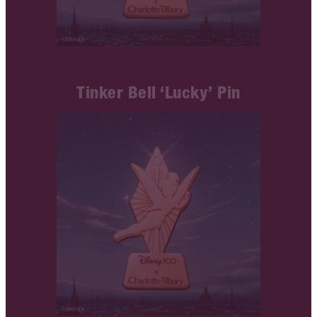
Tinker Bell ‘Lucky’ Pin