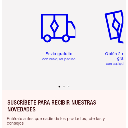
Artículo 1 de 6
Artículo
Envío gratuito
Obtén 2 mu
gratis
con cualquier pedido
con cualquier
SUSCRÍBETE PARA RECIBIR NUESTRAS
NOVEDADES
Entérate antes que nadie de los productos, ofertas y
consejos