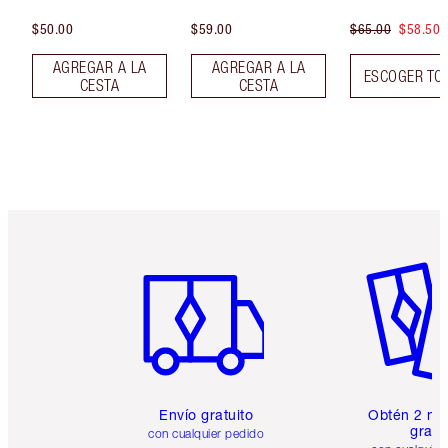
$50.00
$59.00
$65.00
$58.50
AGREGAR A LA
AGREGAR A LA
ESCOGER TO
CESTA
CESTA
Artículo 1 de 6
Artículo
Envío gratuito
Obtén 2 mu
gratis
con cualquier pedido