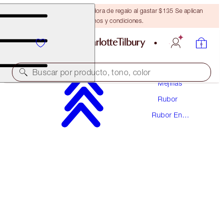
Obtén una brocha bronceadora de regalo al gastar $135 Se aplican
términos y condiciones.
Maquillaje
Buscar por producto, tono, color
Mejillas
Rubor
CHEEK TO CHIC
Rubor En
ECSTASY
Polvo
$43.00
(
$53.75
/
10
g
)