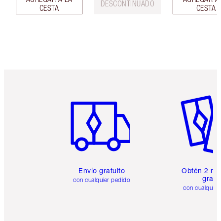
DESCONTINUADO
CESTA
CESTA
Artículo 1 de 6
Artículo
Envío gratuito
Obtén 2 mu
gratis
con cualquier pedido
con cualquier