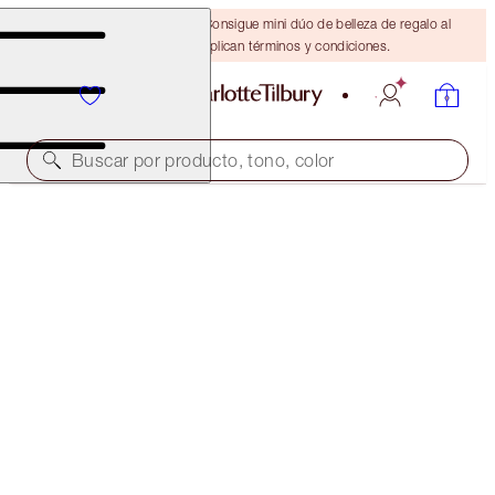
¡ÚLTIMA OPORTUNIDAD! Consigue mini dúo de belleza de regalo al
gastar $110 Se aplican términos y condiciones.
Buscar por producto, tono, color
CHARLOTTE’S BEAUTIFUL SKIN GLOW & CONTOUR
KIT
FACE KIT
$126.00