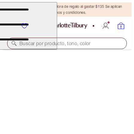
Obtén una brocha bronceadora de regalo al gastar $135 Se aplican
términos y condiciones.
Buscar por producto, tono, color
AIRBRUSH FLAWLESS GLOW KIT
OFFER FINISHED
$137.00