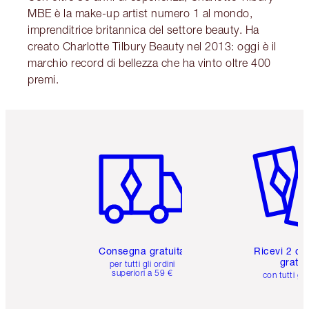
MBE è la make-up artist numero 1 al mondo,
imprenditrice britannica del settore beauty. Ha
creato Charlotte Tilbury Beauty nel 2013: oggi è il
marchio record di bellezza che ha vinto oltre 400
premi.
Articolo 1 di 6
Articolo
Consegna gratuita
Ricevi 2 ca
gratuit
per tutti gli ordini
superiori a 59 €
con tutti gli