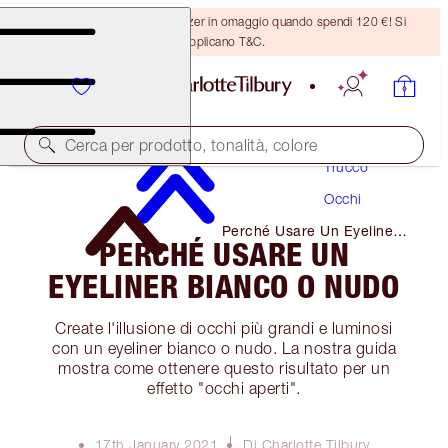
Ricevi un pennello per bronzer in omaggio quando spendi 120 €! Si
applicano T&C.
Cerca per prodotto, tonalità, colore
Trucco
Occhi
Perché Usare Un Eyeliner
PERCHÉ USARE UN
Bianco O Nudo
EYELINER BIANCO O NUDO
Create l'illusione di occhi più grandi e luminosi
con un eyeliner bianco o nudo. La nostra guida
mostra come ottenere questo risultato per un
effetto "occhi aperti".
17th January 2021
Di Charlotte Tilbury