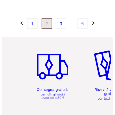
1
2
3
...
6
Articolo 1 di 6
Articolo
Consegna gratuita
Ricevi 2 ca
gratuit
per tutti gli ordini
superiori a 59 €
con tutti gli