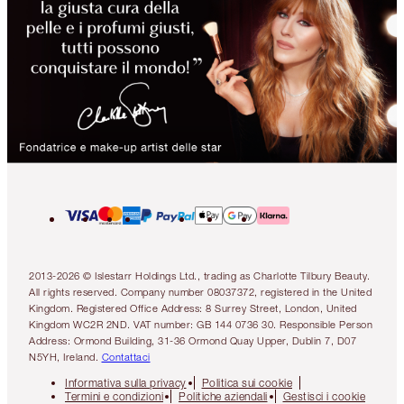
2013-2026 © Islestarr Holdings Ltd., trading as Charlotte Tilbury Beauty.
All rights reserved. Company number 08037372, registered in the United
Kingdom. Registered Office Address: 8 Surrey Street, London, United
Kingdom WC2R 2ND. VAT number: GB 144 0736 30. Responsible Person
Address: Ormond Building, 31-36 Ormond Quay Upper, Dublin 7, D07
N5YH, Ireland.
Contattaci
Informativa sulla privacy
Politica sui cookie
Termini e condizioni
Politiche aziendali
Gestisci i cookie