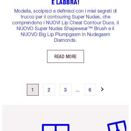
E LABBRA!
Modella, scolpisci e definisci con i miei segreti di
trucco per il contouring Super Nudes, che
comprendono i NUOVI Lip Cheat Contour Duos, il
NUOVO Super Nudes Shapewear™ Brush e il
NUOVO Big Lip Plumpgasm in Nudegasm
Diamonds.
READ MORE
1
2
3
...
6
Articolo 1 di 6
Articolo