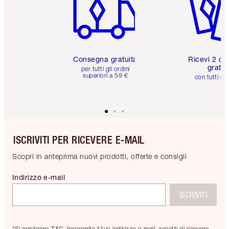
Consegna gratuita
Ricevi 2 ca
gratuit
per tutti gli ordini
superiori a 59 €
con tutti gli
ISCRIVITI PER RICEVERE E-MAIL
Scopri in anteprima nuovi prodotti, offerte e consigli
Indirizzo e-mail
ISCRIVITI
*Si applicano T&C. Inserendo il tuo indirizzo e-mail, accetti di ricevere