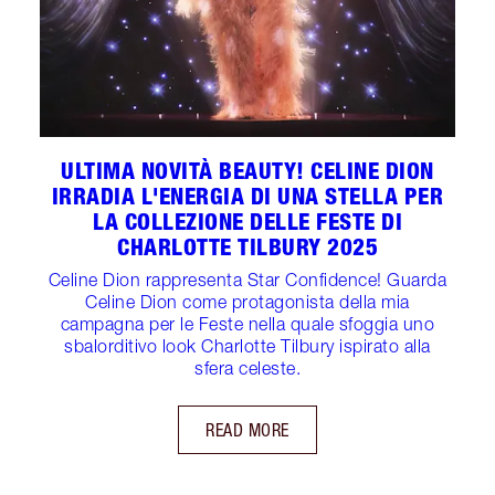
ULTIMA NOVITÀ BEAUTY! CELINE DION
IRRADIA L'ENERGIA DI UNA STELLA PER
LA COLLEZIONE DELLE FESTE DI
CHARLOTTE TILBURY 2025
Celine Dion rappresenta Star Confidence! Guarda
Celine Dion come protagonista della mia
campagna per le Feste nella quale sfoggia uno
sbalorditivo look Charlotte Tilbury ispirato alla
sfera celeste.
READ MORE