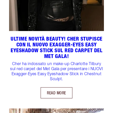
ULTIME NOVITÀ BEAUTY! CHER STUPISCE
CON IL NUOVO EXAGGER-EYES EASY
EYESHADOW STICK SUL RED CARPET DEL
MET GALA!
Cher ha indossato un make-up Charlotte Tilbury
sul red carpet del Met Gala per presentare i NUOVI
Exagger-Eyes Easy Eyeshadow Stick in Chestnut
Sculpt.
READ MORE