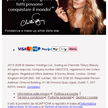
2013-2026 © Islestarr Holdings Ltd., trading as Charlotte Tilbury Beauty.
All rights reserved. Company number 08037372, registered in the United
Kingdom. Registered Office Address: 8 Surrey Street, London, United
Kingdom WC2R 2ND. VAT number: GB 144 0736 30. Responsible Person
Address: Ormond Building, 31-36 Ormond Quay Upper, Dublin 7, D07
N5YH, Ireland.
Contattaci
Informativa sulla privacy
Politica sui cookie
Termini e condizioni
Politiche aziendali
Gestisci i cookie
Il sito è protetto da reCAPTCHA e regolato in base all
'Informativa
sulla privacy di Google
e ai
Termini di servizio di Google
.