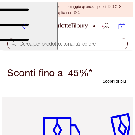
Ricevi un pennello per bronzer in omaggio quando spendi 120 €! Si
applicano T&C.
Cerca per prodotto, tonalità, colore
Sconti fino al 45%*
Scopri di più
Articolo 1 di 6
Articolo