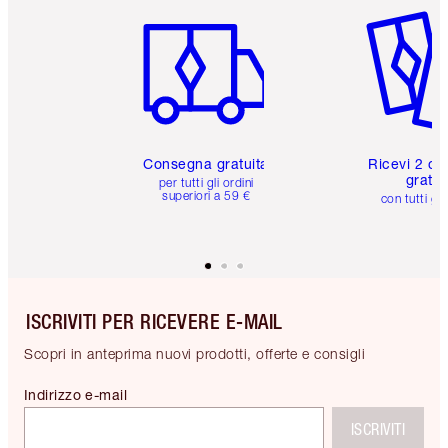
Articolo 1 di 6
Articolo
Consegna gratuita
Ricevi 2 ca
gratuit
per tutti gli ordini
superiori a 59 €
con tutti gli
ISCRIVITI PER RICEVERE E-MAIL
Scopri in anteprima nuovi prodotti, offerte e consigli
Indirizzo e-mail
ISCRIVITI