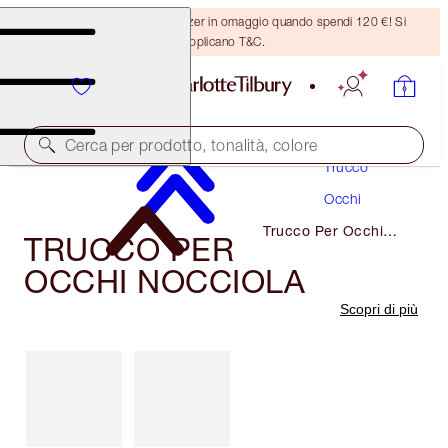
Ricevi un pennello per bronzer in omaggio quando spendi 120 €! Si
applicano T&C.
Cerca per prodotto, tonalità, colore
Trucco
Occhi
Trucco Per Occhi
TRUCCO PER
Nocciola
OCCHI NOCCIOLA
Scopri di più