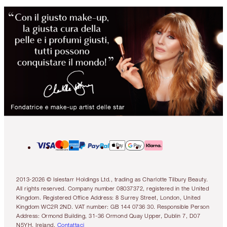
2013-2026 © Islestarr Holdings Ltd., trading as Charlotte Tilbury Beauty.
All rights reserved. Company number 08037372, registered in the United
Kingdom. Registered Office Address: 8 Surrey Street, London, United
Kingdom WC2R 2ND. VAT number: GB 144 0736 30. Responsible Person
Address: Ormond Building, 31-36 Ormond Quay Upper, Dublin 7, D07
N5YH, Ireland.
Contattaci