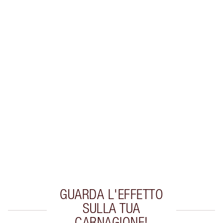
Guadagna 56 Monete Fedeltà
Scopri di più
ESCLUSIVE CHARLOTTE TILBURY
Il club fedeltà Charlotte's Darlings. Guadagna
Monete Fedeltà ogni volta che acquisti!
Consegna standard gratuita per gli ordini
superiori a 59,00 €
Scegli 2 campioni gratuiti al momento del
pagamento
GUARDA L'EFFETTO
SULLA TUA
CARNAGIONE!