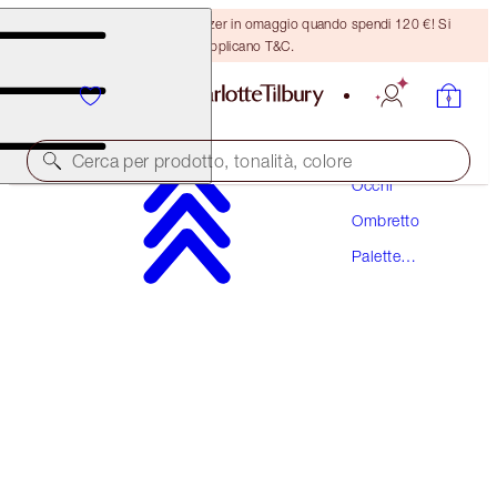
Ricevi un pennello per bronzer in omaggio quando spendi 120 €! Si
applicano T&C.
Trucco
Cerca per prodotto, tonalità, colore
Occhi
Ombretto
LUXURY PALETTE
Palette
THE REBEL
Occhi
56,00 €
(
107,69 €
/
10
g
)