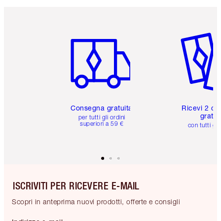
Articolo 1 di 6
Articolo
Consegna gratuita
Ricevi 2 ca
gratuit
per tutti gli ordini
superiori a 59 €
con tutti gli
ISCRIVITI PER RICEVERE E-MAIL
Scopri in anteprima nuovi prodotti, offerte e consigli