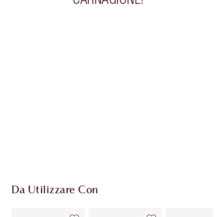
Articolo 1 di 20
Arti
Da Utilizzare Con