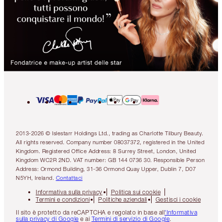
2013-2026 © Islestarr Holdings Ltd., trading as Charlotte Tilbury Beauty.
All rights reserved. Company number 08037372, registered in the United
Kingdom. Registered Office Address: 8 Surrey Street, London, United
Kingdom WC2R 2ND. VAT number: GB 144 0736 30. Responsible Person
Address: Ormond Building, 31-36 Ormond Quay Upper, Dublin 7, D07
N5YH, Ireland.
Contattaci
Informativa sulla privacy
Politica sui cookie
Termini e condizioni
Politiche aziendali
Gestisci i cookie
Il sito è protetto da reCAPTCHA e regolato in base all
'Informativa
sulla privacy di Google
e ai
Termini di servizio di Google
.