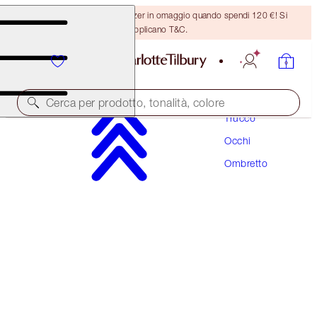
Ricevi un pennello per bronzer in omaggio quando spendi 120 €! Si
applicano T&C.
Cerca per prodotto, tonalità, colore
Trucco
Occhi
HYPNOTISING POP SHOTS
Ombretto
ROSE GOLD
30,00 €
(
250,00 €
/
10
g
)