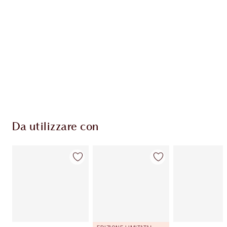
ESCLUSIVE CHARLOTTE TILBURY
Il club fedeltà Charlotte's Darlings. Guadagna
Monete Fedeltà ogni volta che acquisti!
Consegna standard gratuita per gli ordini
superiori a 59,00 €
Scegli 2 campioni gratuiti al momento del
pagamento
Da utilizzare con