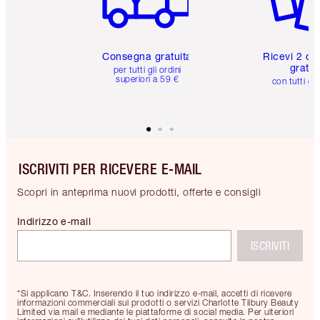
Consegna gratuita
Ricevi 2 ca
gratuit
per tutti gli ordini
superiori a 59 €
con tutti gli
ISCRIVITI PER RICEVERE E-MAIL
Scopri in anteprima nuovi prodotti, offerte e consigli
Indirizzo e-mail
ISCRIVITI
*Si applicano T&C. Inserendo il tuo indirizzo e-mail, accetti di ricevere
informazioni commerciali sui prodotti o servizi Charlotte Tilbury Beauty
Limited via mail e mediante le piattaforme di social media. Per ulteriori