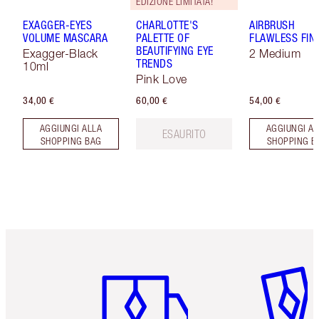
EDIZIONE LIMITATA!
EXAGGER-EYES
CHARLOTTE'S
AIRBRUSH
VOLUME MASCARA
PALETTE OF
FLAWLESS FIN
BEAUTIFYING EYE
Exagger-Black
2 Medium
TRENDS
10ml
Pink Love
34,00 €
60,00 €
54,00 €
AGGIUNGI ALLA
AGGIUNGI AL
ESAURITO
SHOPPING BAG
SHOPPING B
Articolo 1 di 6
Articolo