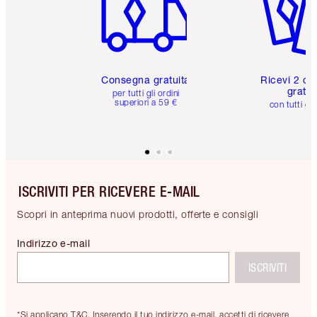
Consegna gratuita
Ricevi 2 ca
gratuit
per tutti gli ordini
superiori a 59 €
con tutti gli
ISCRIVITI PER RICEVERE E-MAIL
Scopri in anteprima nuovi prodotti, offerte e consigli
Indirizzo e-mail
ISCRIVITI
*Si applicano T&C. Inserendo il tuo indirizzo e-mail, accetti di ricevere