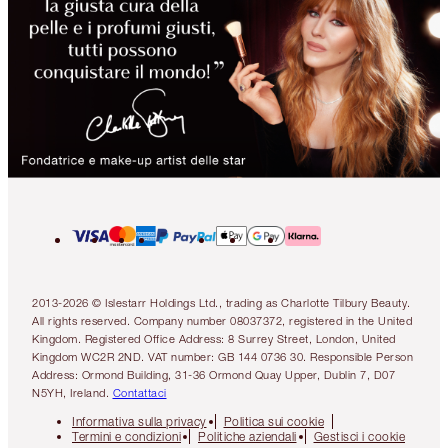
2013-2026 © Islestarr Holdings Ltd., trading as Charlotte Tilbury Beauty.
All rights reserved. Company number 08037372, registered in the United
Kingdom. Registered Office Address: 8 Surrey Street, London, United
Kingdom WC2R 2ND. VAT number: GB 144 0736 30. Responsible Person
Address: Ormond Building, 31-36 Ormond Quay Upper, Dublin 7, D07
N5YH, Ireland.
Contattaci
Informativa sulla privacy
Politica sui cookie
Termini e condizioni
Politiche aziendali
Gestisci i cookie