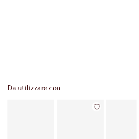
ESCLUSIVE CHARLOTTE TILBURY
Il club fedeltà Charlotte's Darlings. Guadagna
Monete Fedeltà ogni volta che acquisti!
Consegna standard gratuita per gli ordini
superiori a 59,00 €
Scegli 2 campioni gratuiti al momento del
pagamento
Da utilizzare con