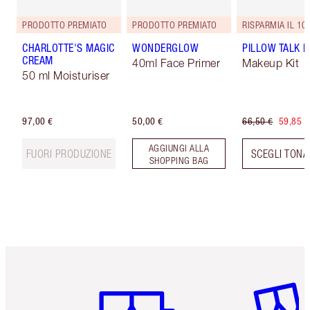
PRODOTTO PREMIATO
PRODOTTO PREMIATO
RISPARMIA IL 10
CHARLOTTE'S MAGIC
WONDERGLOW
PILLOW TALK LI
CREAM
40ml Face Primer
Makeup Kit
50 ml Moisturiser
97,00 €
50,00 €
66,50 €
59,85 €
AGGIUNGI ALLA
FUORI PRODUZIONE
SCEGLI TONA
SHOPPING BAG
Articolo 1 di 6
Articolo