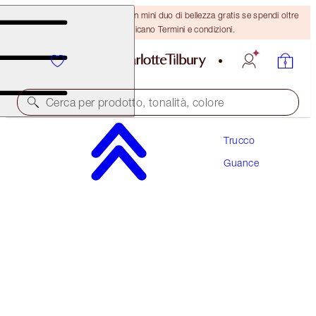
ULTIMA OCCASIONE! Ricevi un mini duo di bellezza gratis se spendi oltre
110 €! Si applicano Termini e condizioni.
Cerca per prodotto, tonalità, colore
Trucco
RISPARMIA IL 10%
Guance
BEAUTY LIGHT WAND & HOLLYWOOD
CONTOUR KIT
MUST-HAVE CHEEK KIT
126,00 €
113,40 €